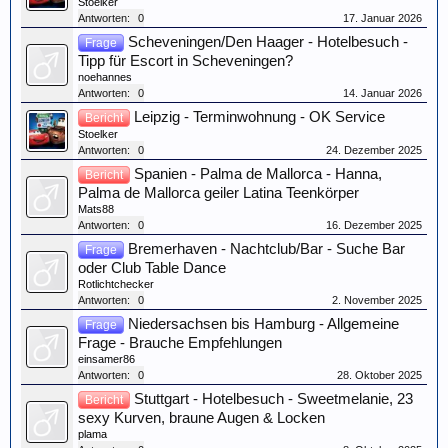
Stoelker
Antworten:
0
17. Januar 2026
Scheveningen/Den Haager - Hotelbesuch -
Frage
Tipp für Escort in Scheveningen?
noehannes
Antworten:
0
14. Januar 2026
Leipzig - Terminwohnung - OK Service
Bericht
Stoelker
Antworten:
0
24. Dezember 2025
Spanien - Palma de Mallorca - Hanna,
Bericht
Palma de Mallorca geiler Latina Teenkörper
Mats88
Antworten:
0
16. Dezember 2025
Bremerhaven - Nachtclub/Bar - Suche Bar
Frage
oder Club Table Dance
Rotlichtchecker
Antworten:
0
2. November 2025
Niedersachsen bis Hamburg - Allgemeine
Frage
Frage - Brauche Empfehlungen
einsamer86
Antworten:
0
28. Oktober 2025
Stuttgart - Hotelbesuch - Sweetmelanie, 23
Bericht
sexy Kurven, braune Augen & Locken
plama