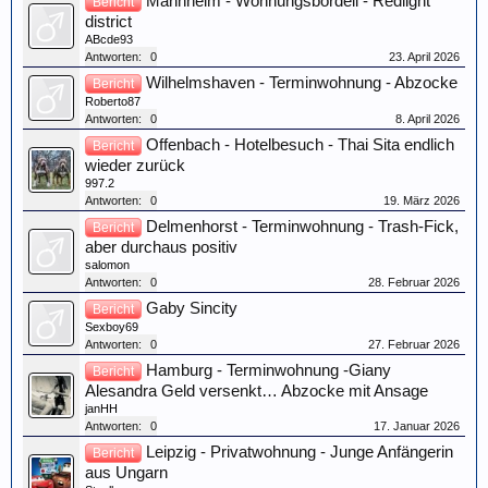
Mannheim - Wohnungsbordell - Redlight
Bericht
district
ABcde93
Antworten:
0
23. April 2026
Wilhelmshaven - Terminwohnung - Abzocke
Bericht
Roberto87
Antworten:
0
8. April 2026
Offenbach - Hotelbesuch - Thai Sita endlich
Bericht
wieder zurück
997.2
Antworten:
0
19. März 2026
Delmenhorst - Terminwohnung - Trash-Fick,
Bericht
aber durchaus positiv
salomon
Antworten:
0
28. Februar 2026
Gaby Sincity
Bericht
Sexboy69
Antworten:
0
27. Februar 2026
Hamburg - Terminwohnung -Giany
Bericht
Alesandra Geld versenkt… Abzocke mit Ansage
janHH
Antworten:
0
17. Januar 2026
Leipzig - Privatwohnung - Junge Anfängerin
Bericht
aus Ungarn