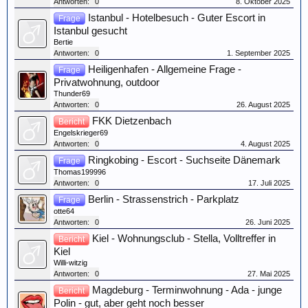
Antworten:
0
8. Oktober 2025
Istanbul - Hotelbesuch - Guter Escort in
Frage
Istanbul gesucht
Bertie
Antworten:
0
1. September 2025
Heiligenhafen - Allgemeine Frage -
Frage
Privatwohnung, outdoor
Thunder69
Antworten:
0
26. August 2025
FKK Dietzenbach
Bericht
Engelskrieger69
Antworten:
0
4. August 2025
Ringkobing - Escort - Suchseite Dänemark
Frage
Thomas199996
Antworten:
0
17. Juli 2025
Berlin - Strassenstrich - Parkplatz
Frage
otte64
Antworten:
0
26. Juni 2025
Kiel - Wohnungsclub - Stella, Volltreffer in
Bericht
Kiel
Willi-witzig
Antworten:
0
27. Mai 2025
Magdeburg - Terminwohnung - Ada - junge
Bericht
Polin - gut, aber geht noch besser