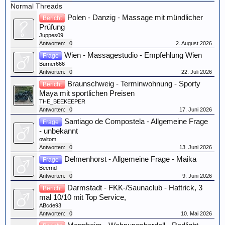
Normal Threads
Polen - Danzig - Massage mit mündlicher
Bericht
Prüfung
Juppes09
Antworten:
0
2. August 2026
Wien - Massagestudio - Empfehlung Wien
Frage
Burner666
Antworten:
0
22. Juli 2026
Braunschweig - Terminwohnung - Sporty
Bericht
Maya mit sportlichen Preisen
THE_BEEKEEPER
Antworten:
0
17. Juni 2026
Santiago de Compostela - Allgemeine Frage
Frage
- unbekannt
owltom
Antworten:
0
13. Juni 2026
Delmenhorst - Allgemeine Frage - Maika
Frage
Beernd
Antworten:
0
9. Juni 2026
Darmstadt - FKK-/Saunaclub - Hattrick, 3
Bericht
mal 10/10 mit Top Service,
ABcde93
Antworten:
0
10. Mai 2026