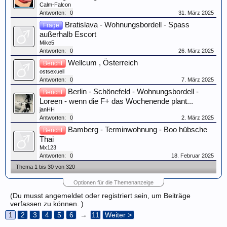
Calm-Falcon
Antworten:
0
31. März 2025
Bratislava - Wohnungsbordell - Spass
Frage
außerhalb Escort
Mike5
Antworten:
0
26. März 2025
Wellcum , Österreich
Bericht
ostsexuell
Antworten:
0
7. März 2025
Berlin - Schönefeld - Wohnungsbordell -
Bericht
Loreen - wenn die F+ das Wochenende plant...
janHH
Antworten:
0
2. März 2025
Bamberg - Terminwohnung - Boo hübsche
Bericht
Thai
Mx123
Antworten:
0
18. Februar 2025
Thema 1 bis 30 von 320
Optionen für die Themenanzeige
(Du musst angemeldet oder registriert sein, um Beiträge
verfassen zu können. )
1
2
3
4
5
6
→
11
Weiter >