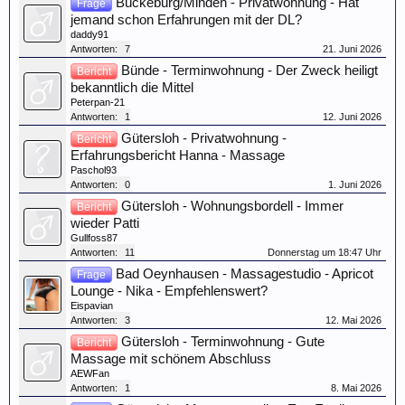
Bückeburg/Minden - Privatwohnung - Hat
Frage
jemand schon Erfahrungen mit der DL?
daddy91
Antworten:
7
21. Juni 2026
Bünde - Terminwohnung - Der Zweck heiligt
Bericht
bekanntlich die Mittel
Peterpan-21
Antworten:
1
12. Juni 2026
Gütersloh - Privatwohnung -
Bericht
Erfahrungsbericht Hanna - Massage
Paschol93
Antworten:
0
1. Juni 2026
Gütersloh - Wohnungsbordell - Immer
Bericht
wieder Patti
Gullfoss87
Antworten:
11
Donnerstag um 18:47 Uhr
Bad Oeynhausen - Massagestudio - Apricot
Frage
Lounge - Nika - Empfehlenswert?
Eispavian
Antworten:
3
12. Mai 2026
Gütersloh - Terminwohnung - Gute
Bericht
Massage mit schönem Abschluss
AEWFan
Antworten:
1
8. Mai 2026