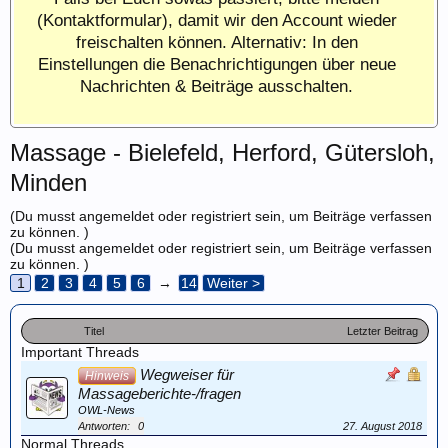
(Kontaktformular), damit wir den Account wieder
freischalten können. Alternativ: In den
Einstellungen die Benachrichtigungen über neue
Nachrichten & Beiträge ausschalten.
Massage - Bielefeld, Herford, Gütersloh,
Minden
(Du musst angemeldet oder registriert sein, um Beiträge verfassen
zu können. )
(Du musst angemeldet oder registriert sein, um Beiträge verfassen
zu können. )
1
2
3
4
5
6
→
14
Weiter >
Titel
Letzter Beitrag
Important Threads
Wegweiser für
Hinweis
Massageberichte-/fragen
OWL-News
Antworten:
0
27. August 2018
Normal Threads