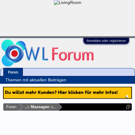
Anmelden oder registrieren
Foren
Themen mit aktuellen Beiträgen
Foren
..:: Massagen ::..