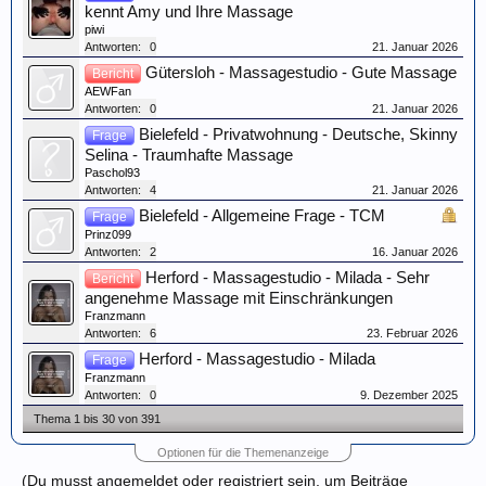
kennt Amy und Ihre Massage
piwi
Antworten:
0
21. Januar 2026
Gütersloh - Massagestudio - Gute Massage
Bericht
AEWFan
Antworten:
0
21. Januar 2026
Bielefeld - Privatwohnung - Deutsche, Skinny
Frage
Selina - Traumhafte Massage
Paschol93
Antworten:
4
21. Januar 2026
Bielefeld - Allgemeine Frage - TCM
Frage
Prinz099
Antworten:
2
16. Januar 2026
Herford - Massagestudio - Milada - Sehr
Bericht
angenehme Massage mit Einschränkungen
Franzmann
Antworten:
6
23. Februar 2026
Herford - Massagestudio - Milada
Frage
Franzmann
Antworten:
0
9. Dezember 2025
Thema 1 bis 30 von 391
Optionen für die Themenanzeige
(Du musst angemeldet oder registriert sein, um Beiträge