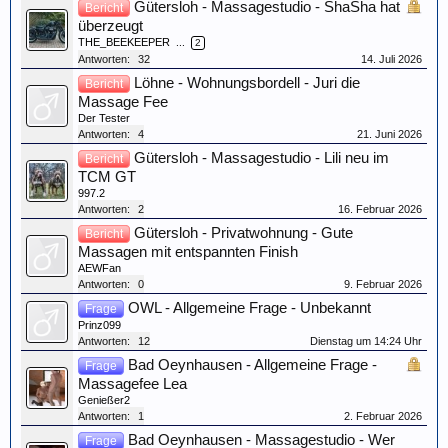
Gütersloh - Massagestudio - ShaSha hat
Bericht
überzeugt
THE_BEEKEEPER
...
2
Antworten:
32
14. Juli 2026
Löhne - Wohnungsbordell - Juri die
Bericht
Massage Fee
Der Tester
Antworten:
4
21. Juni 2026
Gütersloh - Massagestudio - Lili neu im
Bericht
TCM GT
997.2
Antworten:
2
16. Februar 2026
Gütersloh - Privatwohnung - Gute
Bericht
Massagen mit entspannten Finish
AEWFan
Antworten:
0
9. Februar 2026
OWL - Allgemeine Frage - Unbekannt
Frage
Prinz099
Antworten:
12
Dienstag um 14:24 Uhr
Bad Oeynhausen - Allgemeine Frage -
Frage
Massagefee Lea
Genießer2
Antworten:
1
2. Februar 2026
Bad Oeynhausen - Massagestudio - Wer
Frage