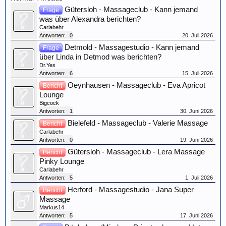
Gütersloh - Massageclub - Kann jemand
Frage
was über Alexandra berichten?
Carlabehr
Antworten:
0
20. Juli 2026
Detmold - Massagestudio - Kann jemand
Frage
über Linda in Detmod was berichten?
Dr.Yes
Antworten:
6
15. Juli 2026
Oeynhausen - Massageclub - Eva Apricot
Bericht
Lounge
Bigcock
Antworten:
1
30. Juni 2026
Bielefeld - Massageclub - Valerie Massage
Bericht
Carlabehr
Antworten:
0
19. Juni 2026
Gütersloh - Massageclub - Lera Massage
Bericht
Pinky Lounge
Carlabehr
Antworten:
5
1. Juli 2026
Herford - Massagestudio - Jana Super
Bericht
Massage
Markus14
Antworten:
5
17. Juni 2026