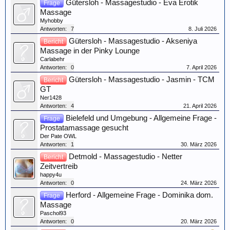
Gütersloh - Massagestudio - Eva Erotik
Frage
Massage
Myhobby
Antworten:
7
8. Juli 2026
Gütersloh - Massagestudio - Akseniya
Bericht
Massage in der Pinky Lounge
Carlabehr
Antworten:
0
7. April 2026
Gütersloh - Massagestudio - Jasmin - TCM
Bericht
GT
Ner1428
Antworten:
4
21. April 2026
Bielefeld und Umgebung - Allgemeine Frage -
Frage
Prostatamassage gesucht
Der Pate OWL
Antworten:
1
30. März 2026
Detmold - Massagestudio - Netter
Bericht
Zeitvertreib
happy4u
Antworten:
0
24. März 2026
Herford - Allgemeine Frage - Dominika dom.
Frage
Massage
Paschol93
Antworten:
0
20. März 2026