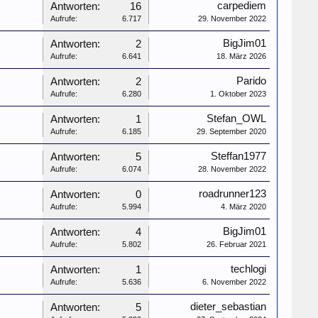
carpediem
Antworten:
16
Aufrufe:
6.717
29. November 2022
BigJim01
Antworten:
2
Aufrufe:
6.641
18. März 2026
Parido
Antworten:
2
Aufrufe:
6.280
1. Oktober 2023
Stefan_OWL
Antworten:
1
Aufrufe:
6.185
29. September 2020
Steffan1977
Antworten:
5
Aufrufe:
6.074
28. November 2022
roadrunner123
Antworten:
0
Aufrufe:
5.994
4. März 2020
BigJim01
Antworten:
4
Aufrufe:
5.802
26. Februar 2021
techlogi
Antworten:
1
Aufrufe:
5.636
6. November 2022
dieter_sebastian
Antworten:
5