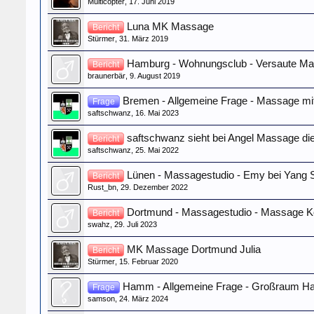
Multicopter
,
17. Juni 2019
Luna MK Massage
Bericht
Stürmer
,
31. März 2019
Hamburg - Wohnungsclub - Versaute M
Bericht
braunerbär
,
9. August 2019
Bremen - Allgemeine Frage - Massage mi
Frage
saftschwanz
,
16. Mai 2023
saftschwanz sieht bei Angel Massage di
Bericht
saftschwanz
,
25. Mai 2022
Lünen - Massagestudio - Emy bei Yang 
Bericht
Rust_bn
,
29. Dezember 2022
Dortmund - Massagestudio - Massage Ko
Bericht
swahz
,
29. Juli 2023
MK Massage Dortmund Julia
Bericht
Stürmer
,
15. Februar 2020
Hamm - Allgemeine Frage - Großraum H
Frage
samson
,
24. März 2024