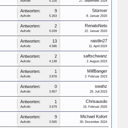
Aufrufe:
5.326
27. September 2024
Stürmer
Antworten:
9
Aufrufe:
5.263
8. Januar 2020
RenatoNeto
Antworten:
2
Aufrufe:
5.039
22. Januar 2020
raistlin27
Antworten:
13
Aufrufe:
4.586
11. April 2024
saftschwanz
Antworten:
2
Aufrufe:
4.138
2. August 2023
MilfBanger
Antworten:
1
Aufrufe:
3.878
2. Februar 2023
swahz
Antworten:
0
Aufrufe:
3.857
29. Juli 2023
Chrisausdo
Antworten:
1
Aufrufe:
3.679
16. Februar 2020
Michael Kofort
Antworten:
9
Aufrufe:
3.565
30. Dezember 2024