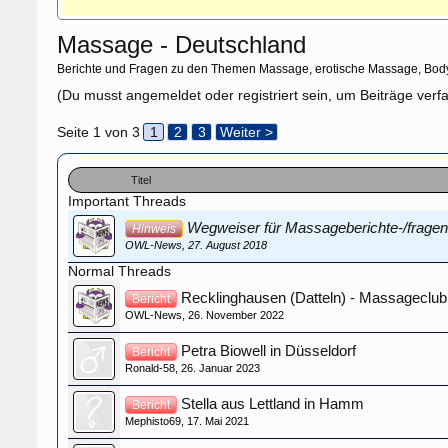
Massage - Deutschland
Berichte und Fragen zu den Themen Massage, erotische Massage, Bod
(Du musst angemeldet oder registriert sein, um Beiträge verf
Seite 1 von 3
1
2
3
Weiter >
Titel
Important Threads
Wegweiser für Massageberichte-/fragen
Hinweis
OWL-News
,
27. August 2018
Normal Threads
Recklinghausen (Datteln) - Massageclub
Bericht
OWL-News
,
26. November 2022
Petra Biowell in Düsseldorf
Bericht
Ronald-58
,
26. Januar 2023
Stella aus Lettland in Hamm
Bericht
Mephisto69
,
17. Mai 2021