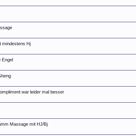
assage
t mindestens Hj
e Engel
Sheng
mpliment war leider mal besser
amm Massage mit HJ/Bj