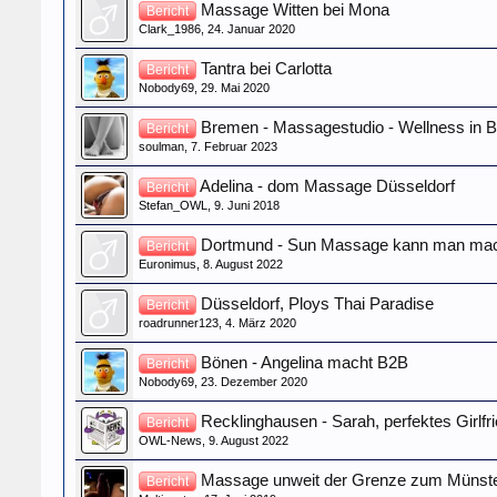
Massage Witten bei Mona
Bericht
Clark_1986
,
24. Januar 2020
Tantra bei Carlotta
Bericht
Nobody69
,
29. Mai 2020
Bremen - Massagestudio - Wellness in 
Bericht
soulman
,
7. Februar 2023
Adelina - dom Massage Düsseldorf
Bericht
Stefan_OWL
,
9. Juni 2018
Dortmund - Sun Massage kann man ma
Bericht
Euronimus
,
8. August 2022
Düsseldorf, Ploys Thai Paradise
Bericht
roadrunner123
,
4. März 2020
Bönen - Angelina macht B2B
Bericht
Nobody69
,
23. Dezember 2020
Recklinghausen - Sarah, perfektes Girlfri
Bericht
OWL-News
,
9. August 2022
Massage unweit der Grenze zum Münste
Bericht