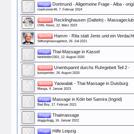
Dortmund - Allgemeine Frage - Alba - ori
Frage
roadrunner46
,
7. Februar 2024
Recklinghausen (Datteln) - Massageclub
Bericht
OWL-News
,
22. März 2023
Hamm - Rita statt Jenis und ein Verdach
Bericht
Stiftungmassagetest
,
26. Juli 2021
Thai-Massage in Kassel
Frage
bielefelder2301
,
12. August 2020
Unentspannt durchs Ruhrgebeit Teil 2 -
Bericht
lustspender
,
26. August 2020
Yaowalak - Thai Massage in Duisburg
Bericht
Manga
,
4. Januar 2023
Massage in Köln bei Samira (Ingrid)
Frage
Bad Boy
,
17. Februar 2021
Thaimassage
Frage
doggydogg
,
16. Januar 2022
Hilfe Leipzig
Frage