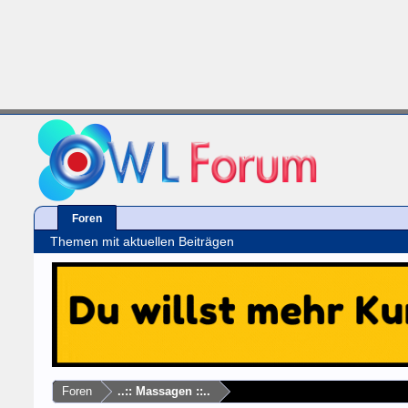
Foren
Themen mit aktuellen Beiträgen
Foren
..:: Massagen ::..