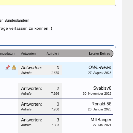
hen Bundesländern
träge verfassen zu können. )
lungsdatum
Antworten
Aufrufe ↓
Letzter Beitrag
OWL-News
Antworten:
0
Aufrufe:
1.679
27. August 2018
Svabisv8
Antworten:
2
Aufrufe:
7.926
30. November 2022
Ronald-58
Antworten:
0
Aufrufe:
7.760
26. Januar 2023
MilfBanger
Antworten:
3
Aufrufe:
7.363
27. Mai 2021