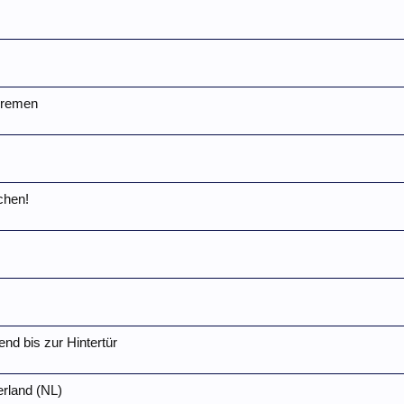
Bremen
chen!
end bis zur Hintertür
rland (NL)