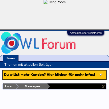
Anmelden oder registrieren
Foren
Themen mit aktuellen Beiträgen
Foren
..:: Massagen ::..