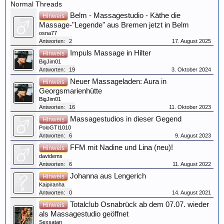
Normal Threads
Belm - Massagestudio - Käthe die
Hinweis
Massage-"Legende" aus Bremen jetzt in Belm
osna77
Antworten:
2
17. August 2025
Impuls Massage in Hilter
Hinweis
BigJim01
Antworten:
19
3. Oktober 2024
Neuer Massageladen: Aura in
Hinweis
Georgsmarienhütte
BigJim01
Antworten:
16
11. Oktober 2023
Massagestudios in dieser Gegend
Hinweis
PoloGTI1010
Antworten:
6
9. August 2023
FFM mit Nadine und Lina (neu)!
Hinweis
davidems
Antworten:
6
11. August 2022
Johanna aus Lengerich
Hinweis
Kaipiranha
Antworten:
0
14. August 2021
Totalclub Osnabrück ab dem 07.07. wieder
Hinweis
als Massagestudio geöffnet
Sexsatan