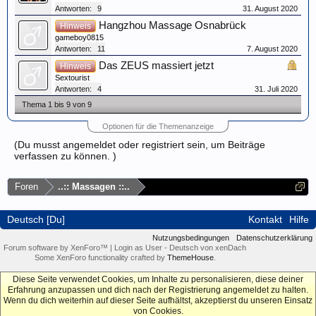
Antworten:
9
31. August 2020
Hangzhou Massage Osnabrück
Hinweis
gameboy0815
Antworten:
11
7. August 2020
Das ZEUS massiert jetzt
Hinweis
Sextourist
Antworten:
4
31. Juli 2020
Thema 1 bis 9 von 9
Optionen für die Themenanzeige
(Du musst angemeldet oder registriert sein, um Beiträge
verfassen zu können. )
Foren
..:: Massagen ::..
Deutsch [Du]
Kontakt
Hilfe
Nutzungsbedingungen
Datenschutzerklärung
Forum software by XenForo™
|
Login as User
-
Deutsch von xenDach
Some XenForo functionality crafted by
ThemeHouse
.
Diese Seite verwendet Cookies, um Inhalte zu personalisieren, diese deiner
Erfahrung anzupassen und dich nach der Registrierung angemeldet zu halten.
Wenn du dich weiterhin auf dieser Seite aufhältst, akzeptierst du unseren Einsatz
von Cookies.