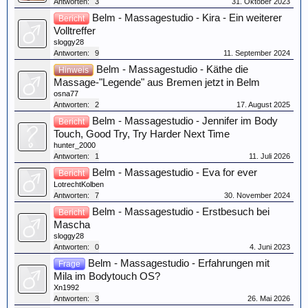
Antworten:
3
31. Oktober 2023
Belm - Massagestudio - Kira - Ein weiterer
Bericht
Volltreffer
sloggy28
Antworten:
9
11. September 2024
Belm - Massagestudio - Käthe die
Hinweis
Massage-"Legende" aus Bremen jetzt in Belm
osna77
Antworten:
2
17. August 2025
Belm - Massagestudio - Jennifer im Body
Bericht
Touch, Good Try, Try Harder Next Time
hunter_2000
Antworten:
1
11. Juli 2026
Belm - Massagestudio - Eva for ever
Bericht
LotrechtKolben
Antworten:
7
30. November 2024
Belm - Massagestudio - Erstbesuch bei
Bericht
Mascha
sloggy28
Antworten:
0
4. Juni 2023
Belm - Massagestudio - Erfahrungen mit
Frage
Mila im Bodytouch OS?
Xn1992
Antworten:
3
26. Mai 2026