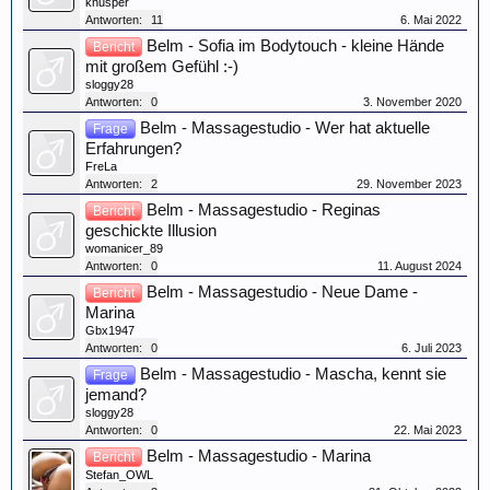
knusper
Antworten:
11
6. Mai 2022
Belm - Sofia im Bodytouch - kleine Hände
Bericht
mit großem Gefühl :-)
sloggy28
Antworten:
0
3. November 2020
Belm - Massagestudio - Wer hat aktuelle
Frage
Erfahrungen?
FreLa
Antworten:
2
29. November 2023
Belm - Massagestudio - Reginas
Bericht
geschickte Illusion
womanicer_89
Antworten:
0
11. August 2024
Belm - Massagestudio - Neue Dame -
Bericht
Marina
Gbx1947
Antworten:
0
6. Juli 2023
Belm - Massagestudio - Mascha, kennt sie
Frage
jemand?
sloggy28
Antworten:
0
22. Mai 2023
Belm - Massagestudio - Marina
Bericht
Stefan_OWL