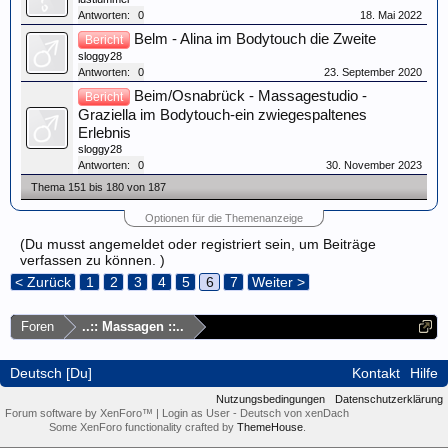
Antworten:
0
18. Mai 2022
Belm - Alina im Bodytouch die Zweite
Bericht
sloggy28
Antworten:
0
23. September 2020
Beim/Osnabrück - Massagestudio -
Bericht
Graziella im Bodytouch-ein zwiegespaltenes
Erlebnis
sloggy28
Antworten:
0
30. November 2023
Thema 151 bis 180 von 187
Optionen für die Themenanzeige
(Du musst angemeldet oder registriert sein, um Beiträge
verfassen zu können. )
< Zurück
1
2
3
4
5
6
7
Weiter >
Foren
..:: Massagen ::..
Deutsch [Du]
Kontakt
Hilfe
Nutzungsbedingungen
Datenschutzerklärung
Forum software by XenForo™
|
Login as User
-
Deutsch von xenDach
Some XenForo functionality crafted by
ThemeHouse
.