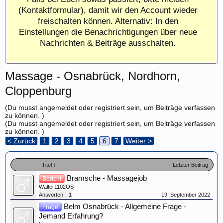
(Kontaktformular), damit wir den Account wieder
freischalten können. Alternativ: In den
Einstellungen die Benachrichtigungen über neue
Nachrichten & Beiträge ausschalten.
Massage - Osnabrück, Nordhorn,
Cloppenburg
(Du musst angemeldet oder registriert sein, um Beiträge verfassen
zu können. )
(Du musst angemeldet oder registriert sein, um Beiträge verfassen
zu können. )
< Zurück
1
2
3
4
5
6
7
Weiter >
Titel ↓
Letzter Beitrag
Bramsche - Massagejob
Bericht
Walter1102OS
Antworten:
1
19. September 2022
Belm Osnabrück - Allgemeine Frage -
Frage
Jemand Erfahrung?