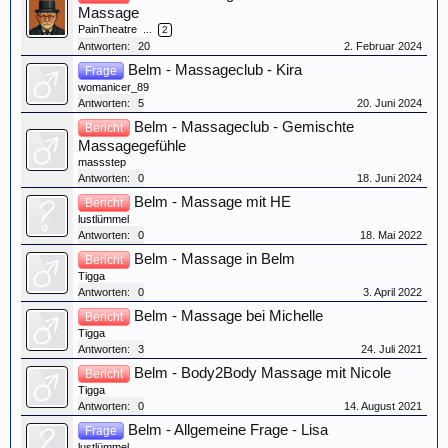
Massage
PainTheatre
...
2
Antworten:
20
2. Februar 2024
Belm - Massageclub - Kira
Frage
womanicer_89
Antworten:
5
20. Juni 2024
Belm - Massageclub - Gemischte
Bericht
Massagegefühle
massstep
Antworten:
0
18. Juni 2024
Belm - Massage mit HE
Bericht
lustlümmel
Antworten:
0
18. Mai 2022
Belm - Massage in Belm
Bericht
Tigga
Antworten:
0
3. April 2022
Belm - Massage bei Michelle
Bericht
Tigga
Antworten:
3
24. Juli 2021
Belm - Body2Body Massage mit Nicole
Bericht
Tigga
Antworten:
0
14. August 2021
Belm - Allgemeine Frage - Lisa
Frage
lustlümmel