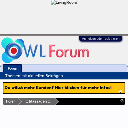
Anmelden oder registrieren
Foren
Themen mit aktuellen Beiträgen
Foren
..:: Massagen ::..