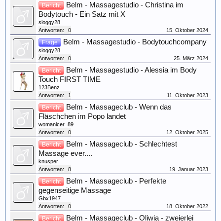
Belm - Massagestudio - Christina im
Bericht
Bodytouch - Ein Satz mit X
sloggy28
Antworten:
0
15. Oktober 2024
Belm - Massagestudio - Bodytouchcompany
Frage
sloggy28
Antworten:
0
25. März 2024
Belm - Massagestudio - Alessia im Body
Bericht
Touch FIRST TIME
123Benz
Antworten:
1
11. Oktober 2023
Belm - Massageclub - Wenn das
Bericht
Fläschchen im Popo landet
womanicer_89
Antworten:
0
12. Oktober 2025
Belm - Massageclub - Schlechtest
Bericht
Massage ever....
knusper
Antworten:
8
19. Januar 2023
Belm - Massageclub - Perfekte
Bericht
gegenseitige Massage
Gbx1947
Antworten:
0
18. Oktober 2022
Belm - Massageclub - Oliwia - zweierlei
Bericht