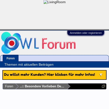
Anmelden oder registrieren
Foren
Themen mit aktuellen Beiträgen
Foren
..:: Besondere Vorlieben Deutschlandweit ::..