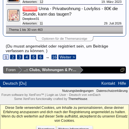
Antworten:
12
19. März 2023
Unna - Privatwohnung - Lovlyliss - 80€ die
Bericht
Stunde, kann das taugen?
Deeplove31
Antworten:
11
29. Juli 2026
Thema 1 bis 30 von 463
Optionen für die Themenanzeige
(Du musst angemeldet oder registriert sein, um Beiträge
verfassen zu können. )
1
2
3
4
5
6
→
16
Weiter >
Foren
..:: Clubs, Wohnungen & Privatadressen ::..
Deutsch [Du]
Kontakt
Hilfe
Nutzungsbedingungen
Datenschutzerklärung
Forum software by XenForo™
|
Login as User
-
Deutsch von xenDach
Some XenForo functionality crafted by
ThemeHouse
.
Diese Seite verwendet Cookies, um Inhalte zu personalisieren, diese deiner
Erfahrung anzupassen und dich nach der Registrierung angemeldet zu halten.
Wenn du dich weiterhin auf dieser Seite aufhältst, akzeptierst du unseren Einsatz
von Cookies.