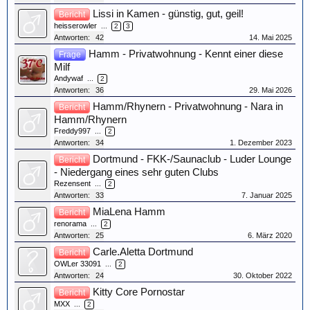
Lissi in Kamen - günstig, gut, geil!
Bericht
heisserowler
...
2
3
Antworten:
42
14. Mai 2025
Hamm - Privatwohnung - Kennt einer diese
Frage
Milf
Andywaf
...
2
Antworten:
36
29. Mai 2026
Hamm/Rhynern - Privatwohnung - Nara in
Bericht
Hamm/Rhynern
Freddy997
...
2
Antworten:
34
1. Dezember 2023
Dortmund - FKK-/Saunaclub - Luder Lounge
Bericht
- Niedergang eines sehr guten Clubs
Rezensent
...
2
Antworten:
33
7. Januar 2025
MiaLena Hamm
Bericht
renorama
...
2
Antworten:
25
6. März 2020
Carle.Aletta Dortmund
Bericht
OWLer 33091
...
2
Antworten:
24
30. Oktober 2022
Kitty Core Pornostar
Bericht
MXX
...
2