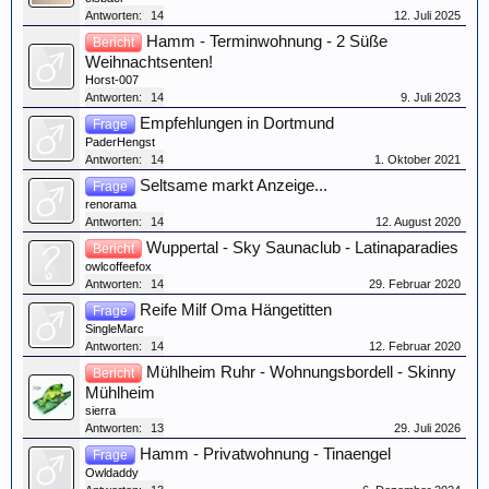
Antworten:
14
12. Juli 2025
Hamm - Terminwohnung - 2 Süße
Bericht
Weihnachtsenten!
Horst-007
Antworten:
14
9. Juli 2023
Empfehlungen in Dortmund
Frage
PaderHengst
Antworten:
14
1. Oktober 2021
Seltsame markt Anzeige...
Frage
renorama
Antworten:
14
12. August 2020
Wuppertal - Sky Saunaclub - Latinaparadies
Bericht
owlcoffeefox
Antworten:
14
29. Februar 2020
Reife Milf Oma Hängetitten
Frage
SingleMarc
Antworten:
14
12. Februar 2020
Mühlheim Ruhr - Wohnungsbordell - Skinny
Bericht
Mühlheim
sierra
Antworten:
13
29. Juli 2026
Hamm - Privatwohnung - Tinaengel
Frage
Owldaddy