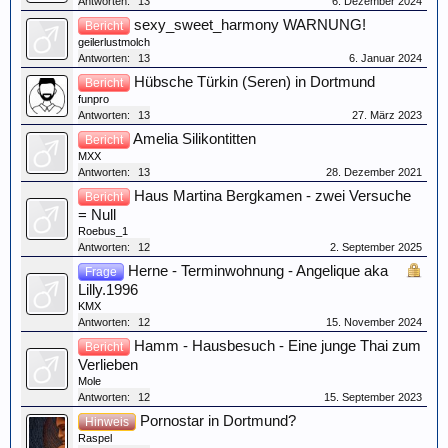
Antworten:
13
6. Dezember 2024
sexy_sweet_harmony WARNUNG!
Bericht
geilerlustmolch
Antworten:
13
6. Januar 2024
Hübsche Türkin (Seren) in Dortmund
Bericht
funpro
Antworten:
13
27. März 2023
Amelia Silikontitten
Bericht
MXX
Antworten:
13
28. Dezember 2021
Haus Martina Bergkamen - zwei Versuche
Bericht
= Null
Roebus_1
Antworten:
12
2. September 2025
Herne - Terminwohnung - Angelique aka
Frage
Lilly.1996
KMX
Antworten:
12
15. November 2024
Hamm - Hausbesuch - Eine junge Thai zum
Bericht
Verlieben
Mole
Antworten:
12
15. September 2023
Pornostar in Dortmund?
Hinweis
Raspel