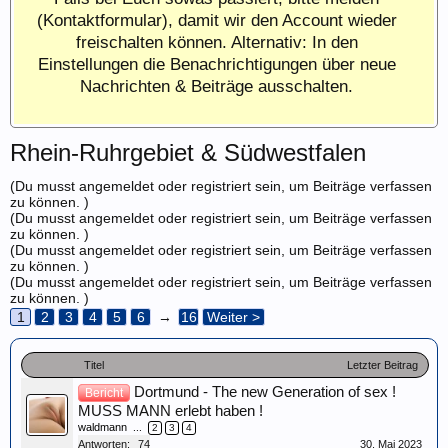
(Kontaktformular), damit wir den Account wieder
freischalten können. Alternativ: In den
Einstellungen die Benachrichtigungen über neue
Nachrichten & Beiträge ausschalten.
Rhein-Ruhrgebiet & Südwestfalen
(Du musst angemeldet oder registriert sein, um Beiträge verfassen
zu können. )
(Du musst angemeldet oder registriert sein, um Beiträge verfassen
zu können. )
(Du musst angemeldet oder registriert sein, um Beiträge verfassen
zu können. )
(Du musst angemeldet oder registriert sein, um Beiträge verfassen
zu können. )
1
2
3
4
5
6
→
16
Weiter >
Titel
Letzter Beitrag
Dortmund - The new Generation of sex !
Bericht
MUSS MANN erlebt haben !
waldmann
...
2
3
4
Antworten:
74
30. Mai 2023