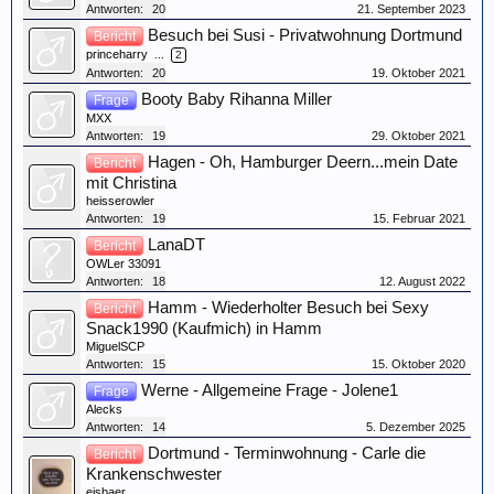
Antworten:
20
21. September 2023
Besuch bei Susi - Privatwohnung Dortmund
Bericht
princeharry
...
2
Antworten:
20
19. Oktober 2021
Booty Baby Rihanna Miller
Frage
MXX
Antworten:
19
29. Oktober 2021
Hagen - Oh, Hamburger Deern...mein Date
Bericht
mit Christina
heisserowler
Antworten:
19
15. Februar 2021
LanaDT
Bericht
OWLer 33091
Antworten:
18
12. August 2022
Hamm - Wiederholter Besuch bei Sexy
Bericht
Snack1990 (Kaufmich) in Hamm
MiguelSCP
Antworten:
15
15. Oktober 2020
Werne - Allgemeine Frage - Jolene1
Frage
Alecks
Antworten:
14
5. Dezember 2025
Dortmund - Terminwohnung - Carle die
Bericht
Krankenschwester
eisbaer