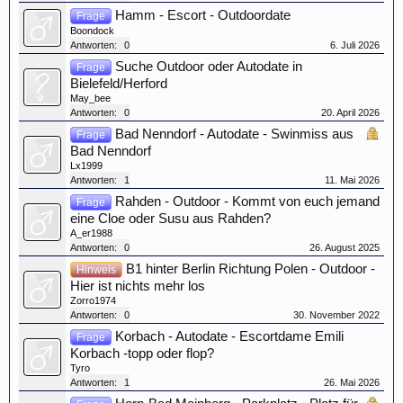
Hamm - Escort - Outdoordate
Frage
Boondock
Antworten:
0
6. Juli 2026
Suche Outdoor oder Autodate in
Frage
Bielefeld/Herford
May_bee
Antworten:
0
20. April 2026
Bad Nenndorf - Autodate - Swinmiss aus
Frage
Bad Nenndorf
Lx1999
Antworten:
1
11. Mai 2026
Rahden - Outdoor - Kommt von euch jemand
Frage
eine Cloe oder Susu aus Rahden?
A_er1988
Antworten:
0
26. August 2025
B1 hinter Berlin Richtung Polen - Outdoor -
Hinweis
Hier ist nichts mehr los
Zorro1974
Antworten:
0
30. November 2022
Korbach - Autodate - Escortdame Emili
Frage
Korbach -topp oder flop?
Tyro
Antworten:
1
26. Mai 2026