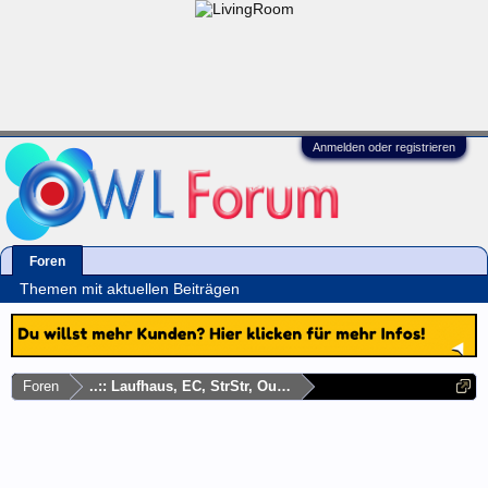
Anmelden oder registrieren
Foren
Themen mit aktuellen Beiträgen
Foren
..:: Laufhaus, EC, StrStr, Outdoor, Autodate ::..