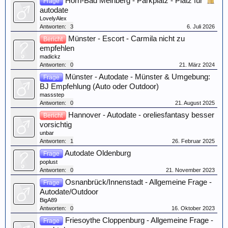
Horn-Bad Meinberg - Parkplatz - Platz für
Frage
autodate
LovelyAlex
Antworten:
3
6. Juli 2026
Münster - Escort - Carmila nicht zu
Bericht
empfehlen
madickz
Antworten:
0
21. März 2024
Münster - Autodate - Münster & Umgebung:
Frage
BJ Empfehlung (Auto oder Outdoor)
massstep
Antworten:
0
21. August 2025
Hannover - Autodate - oreliesfantasy besser
Bericht
vorsichtig
unbar
Antworten:
1
26. Februar 2025
Autodate Oldenburg
Frage
poplust
Antworten:
0
21. November 2023
Osnanbrück/Innenstadt - Allgemeine Frage -
Frage
Autodate/Outdoor
BigA89
Antworten:
0
16. Oktober 2023
Friesoythe Cloppenburg - Allgemeine Frage -
Frage