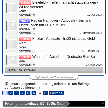
Bielefeld - Treffen hat nicht stattgefunden -
Bericht
Wurde versetzt
Carlos
Antworten:
0
11. Juli 2023
Region Hannover - Autodate - Jemand
Frage
Erfahrungen mit Fr. Dr. Müller
jungerboy1896
Antworten:
1
7. November 2024
Fritzlar - Autodate - Ira23 nicht das Geld
Bericht
wert...
boppy
Antworten:
1
12. Februar 2021
Wunstorf - Autodate - Deutsche RumBul
Bericht
unbar
Antworten:
0
27. April 2025
Thema 1 bis 30 von 372
Optionen für die Themenanzeige
(Du musst angemeldet oder registriert sein, um Beiträge
verfassen zu können. )
1
2
3
4
5
6
→
13
Weiter >
Foren
..:: Laufhaus, EC, StrStr, Outdoor, Autodate ::..