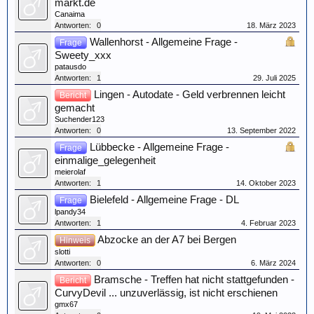
markt.de
Canaima
Antworten:
0
18. März 2023
Wallenhorst - Allgemeine Frage -
Frage
Sweety_xxx
patausdo
Antworten:
1
29. Juli 2025
Lingen - Autodate - Geld verbrennen leicht
Bericht
gemacht
Suchender123
Antworten:
0
13. September 2022
Lübbecke - Allgemeine Frage -
Frage
einmalige_gelegenheit
meierolaf
Antworten:
1
14. Oktober 2023
Bielefeld - Allgemeine Frage - DL
Frage
lpandy34
Antworten:
1
4. Februar 2023
Abzocke an der A7 bei Bergen
Hinweis
slotti
Antworten:
0
6. März 2024
Bramsche - Treffen hat nicht stattgefunden -
Bericht
CurvyDevil ... unzuverlässig, ist nicht erschienen
gmx67