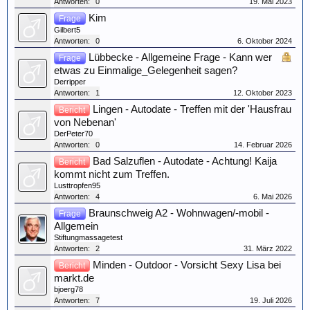
Antworten:
0
19. Mai 2023
Kim
Frage
Gilbert5
Antworten:
0
6. Oktober 2024
Lübbecke - Allgemeine Frage - Kann wer
Frage
etwas zu Einmalige_Gelegenheit sagen?
Derripper
Antworten:
1
12. Oktober 2023
Lingen - Autodate - Treffen mit der 'Hausfrau
Bericht
von Nebenan'
DerPeter70
Antworten:
0
14. Februar 2026
Bad Salzuflen - Autodate - Achtung! Kaija
Bericht
kommt nicht zum Treffen.
Lusttropfen95
Antworten:
4
6. Mai 2026
Braunschweig A2 - Wohnwagen/-mobil -
Frage
Allgemein
Stiftungmassagetest
Antworten:
2
31. März 2022
Minden - Outdoor - Vorsicht Sexy Lisa bei
Bericht
markt.de
bjoerg78
Antworten:
7
19. Juli 2026