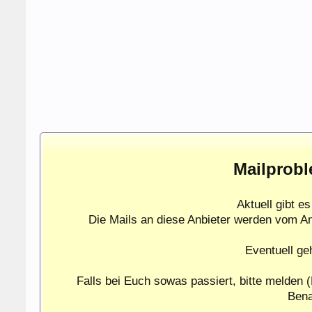
Mailprobl
Aktuell gibt 
Die Mails an diese Anbieter werden vom A
Eventuell ge
Falls bei Euch sowas passiert, bitte melden (
Bena