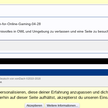
on-for-Online-Gaming-04-28
isvolles in OWL und Umgebung zu verlassen und eine Seite zu besuch
Deutsch von xenDach
©2010-2018
e
.
ersonalisieren, diese deiner Erfahrung anzupassen und dich
rhin auf dieser Seite aufhältst, akzeptierst du unseren Ein
Akzeptieren
Weitere Informationen...