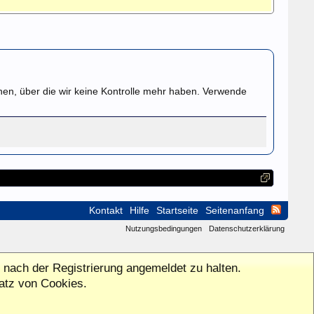
en, über die wir keine Kontrolle mehr haben. Verwende
Kontakt
Hilfe
Startseite
Seitenanfang
Nutzungsbedingungen
Datenschutzerklärung
 nach der Registrierung angemeldet zu halten.
satz von Cookies.