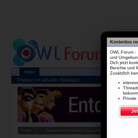
Kostenlos reg
OWL Forum - F
und Umgebung's
Dich jetzt kos
Berichte und 
Foren
Zusätzlich kan
Themen mit aktuellen Beiträgen
interes
Threads
bekom
Private
Jet
Foren
..:: Besondere Vorlieben Deutschlandweit ::..
BDS