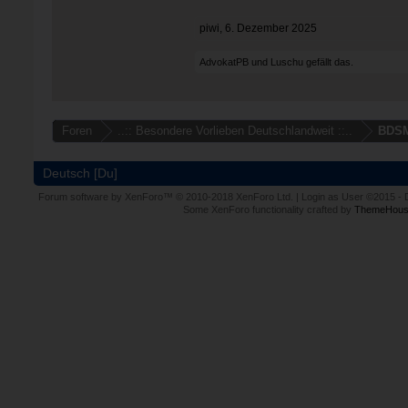
piwi
,
6. Dezember 2025
AdvokatPB
und
Luschu
gefällt das.
Foren
..:: Besondere Vorlieben Deutschlandweit ::..
BDS
Deutsch [Du]
Forum software by XenForo™
© 2010-2018 XenForo Ltd.
|
Login as User
©2015
-
Some XenForo functionality crafted by
ThemeHous