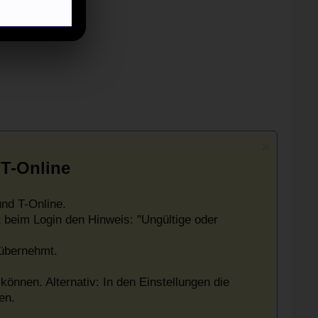
 T-Online
nd T-Online.
 beim Login den Hinweis: "Ungültige oder
 übernehmt.
können. Alternativ: In den Einstellungen die
en.