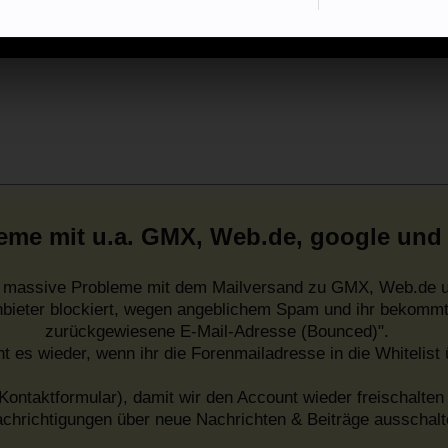
eme mit u.a. GMX, Web.de, google und
es massive Probleme mit dem Mailversand zu GMX, Web.de u
nbieter blockiert, wegen angeblichem Spam und ihr bekommt
zurückgewiesene E-Mail-Adresse (Bounced)".
ht es wieder, wenn ihr die Forenmailadresse in die Whitelist
Kontaktformular), damit wir den Account wieder freischalten 
chrichtigungen über neue Nachrichten & Beiträge ausschalt