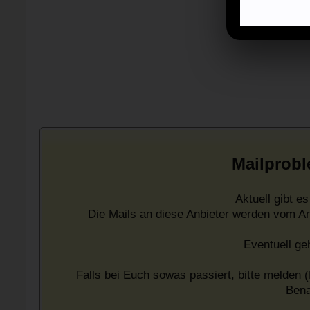
Mailprobl
Aktuell gibt 
Die Mails an diese Anbieter werden vom A
Eventuell ge
Falls bei Euch sowas passiert, bitte melden (
Bena