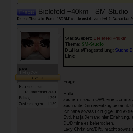
Bielefeld +40km - SM-Studio -
Frage
Dieses Thema im Forum "
BDSM
" wurde erstellt von
piwi
,
6. Dezember 
Stadt/Gebiet:
Bielefeld +40km
Thema:
SM-Studio
DL/Haus/Fragestellung:
Suche D
Link:
piwi
Living OWL
OWL´er
Frage
Registriert seit:
13. November 2001
Hallo
Beiträge:
1.395
suche im Raum OWL eine Domina ode
Zustimmungen:
1.139
auch unter Sinnesentzug bekannt, 
Ich habe sowas richtig gei und extre
Evtl. hat ja Jemand hier Erfahrung,
DL/Dmina es beherschen.
Lady Christiana/Blfd. macht sowas a