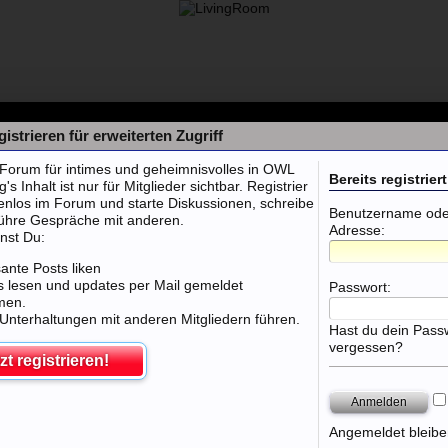
istrieren für erweiterten Zugriff
orum für intimes und geheimnisvolles in OWL
Bereits registriert
 Inhalt ist nur für Mitglieder sichtbar. Registrier
tenlos im Forum und starte Diskussionen, schreibe
Benutzername oder
führe Gespräche mit anderen.
Adresse:
nst Du:
sante Posts liken
 lesen und updates per Mail gemeldet
Passwort:
men.
 Unterhaltungen mit anderen Mitgliedern führen.
Hast du dein Pass
vergessen?
zt registrieren!
M
Angemeldet bleibe