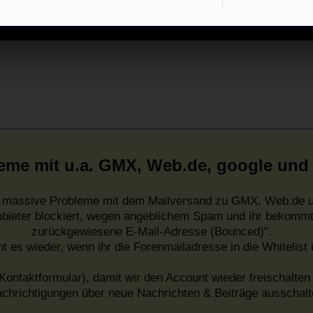
eme mit u.a. GMX, Web.de, google und
es massive Probleme mit dem Mailversand zu GMX, Web.de u
nbieter blockiert, wegen angeblichem Spam und ihr bekommt
zurückgewiesene E-Mail-Adresse (Bounced)".
ht es wieder, wenn ihr die Forenmailadresse in die Whitelist
Kontaktformular), damit wir den Account wieder freischalten 
chrichtigungen über neue Nachrichten & Beiträge ausschalt