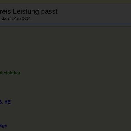
eis Leistung passt
rido
,
24. März 2024
.
ht sichtbar.
B, HE
age