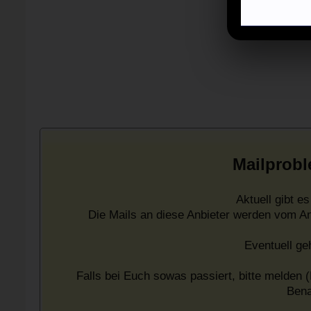
Mailprobl
Aktuell gibt 
Die Mails an diese Anbieter werden vom A
Eventuell ge
Falls bei Euch sowas passiert, bitte melden (
Bena