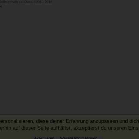
Deutsch von xenDach
©2010-2018
e
.
ersonalisieren, diese deiner Erfahrung anzupassen und dich
rhin auf dieser Seite aufhältst, akzeptierst du unseren Ein
Akzeptieren
Weitere Informationen...