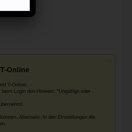
 T-Online
nd T-Online.
 beim Login den Hinweis: "Ungültige oder
 übernehmt.
können. Alternativ: In den Einstellungen die
en.