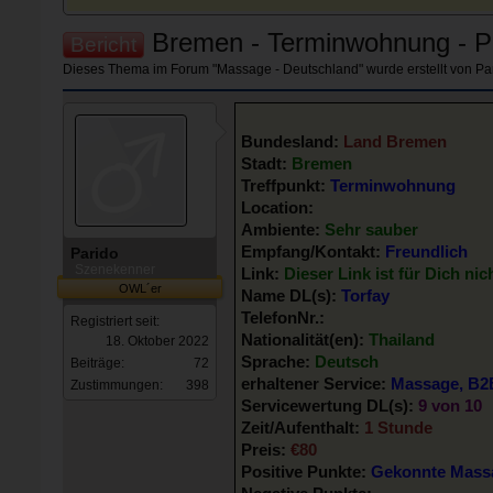
Bremen - Terminwohnung - Pr
Bericht
Dieses Thema im Forum "
Massage - Deutschland
" wurde erstellt von
Pa
Bundesland:
Land Bremen
Stadt:
Bremen
Treffpunkt:
Terminwohnung
Location:
Ambiente:
Sehr sauber
Empfang/Kontakt:
Freundlich
Parido
Szenekenner
Link:
Dieser Link ist für Dich nic
OWL´er
Name DL(s):
Torfay
TelefonNr.:
Registriert seit:
Nationalität(en):
Thailand
18. Oktober 2022
Sprache:
Deutsch
Beiträge:
72
erhaltener Service:
Massage, B2
Zustimmungen:
398
Servicewertung DL(s):
9 von 10
Zeit/Aufenthalt:
1 Stunde
Preis:
€80
Positive Punkte:
Gekonnte Mass