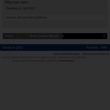
Mfg euer vanu
DerVanu
,
8. Juli 2022
terraowl
,
tell
und
ford01
gefällt das.
Foren
...
Eros Center Bünde
Deutsch [Du]
Kontakt
Hilfe
Nutzungsbedingungen
Datenschutzerklärung
Forum software by XenForo™
|
Login as User
-
Deutsch von xenDach
Some XenForo functionality crafted by
ThemeHouse
.