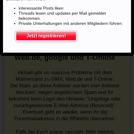
interessante Posts liken
Threads lesen und updates per Mail gemeldet
bekommen.
Private Unterhaltungen mit anderen Mitgliedern führen.
Jetzt registrieren!
Mailprobleme mit u.a. GMX,
Web.de, google und T-Online
Aktuell gibt es massive Probleme mit dem
Mailversand zu GMX, Web.de und T-Online.
Die Mails an diese Anbieter werden vom Anbieter
blockiert, wegen angeblichem Spam und ihr
bekommt beim Login den Hinweis: "Ungültige oder
zurückgewiesene E-Mail-Adresse (Bounced)".
Eventuell geht es wieder, wenn ihr die
Forenmailadresse in die Whitelist übernehmt.
Falls bei Euch sowas passiert, bitte melden