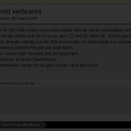
eld verbrannt
ärtner
,
30. August 2020
.
er im SG-Club. Hatte mich schon letzte Woche mit ihr unterhalten, s
r und sie stellte sich als Eva vor, aus CZ und 33 Jahre alt. Spricht gu
cht, drängte ständig auf die Zeit und meinte, sie hätte heute nur sch
einem kleinen Freund war total dahin.
 das Ganze aber beendet und bin gegangen.
Hannover, in ihrem Stammhaus.
 Hannover werde ich sie ganz sicher nicht besuchen.
eiteren Person
gefällt das.
 Club Porta Westfalica