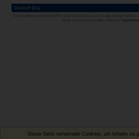
Deutsch [Du]
Forum software by XenForo™
© 2010-2018 XenForo Ltd.
|
Login as User
©2015
-
Some XenForo functionality crafted by
ThemeHous
Diese Seite verwendet Cookies, um Inhalte zu p