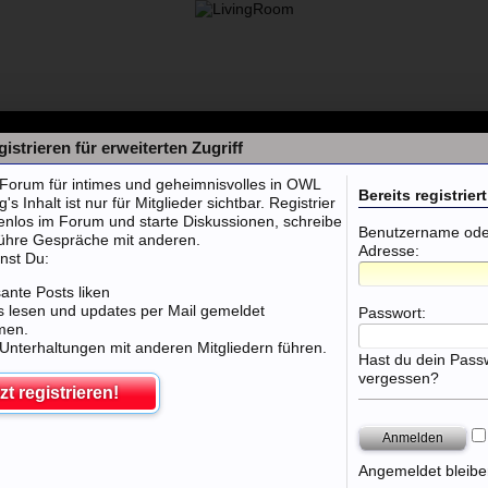
istrieren für erweiterten Zugriff
orum für intimes und geheimnisvolles in OWL
Bereits registriert
 Inhalt ist nur für Mitglieder sichtbar. Registrier
tenlos im Forum und starte Diskussionen, schreibe
Benutzername oder
führe Gespräche mit anderen.
Adresse:
nst Du:
sante Posts liken
 lesen und updates per Mail gemeldet
Passwort:
men.
 Unterhaltungen mit anderen Mitgliedern führen.
Hast du dein Pass
vergessen?
zt registrieren!
 Club Porta Westfalica
Angemeldet bleibe