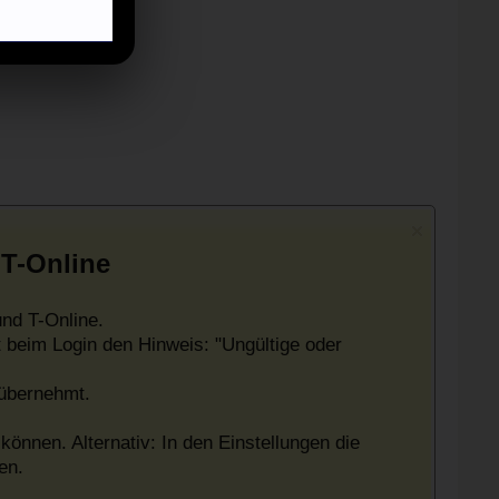
 T-Online
nd T-Online.
 beim Login den Hinweis: "Ungültige oder
 übernehmt.
können. Alternativ: In den Einstellungen die
en.