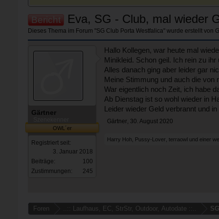
Eva, SG - Club, mal wieder G
Bericht
Dieses Thema im Forum "
SG Club Porta Westfalica
" wurde erstellt von
G
Hallo Kollegen, war heute mal wied
Minikleid. Schon geil. Ich rein zu ih
Alles danach ging aber leider gar ni
Meine Stimmung und auch die von m
War eigentlich noch Zeit, ich habe
Ab Dienstag ist so wohl wieder in 
Leider wieder Geld verbrannt und in
Gärtner
Szenekenner
Gärtner
,
30. August 2020
OWL´er
Harry Hoh
,
Pussy-Lover
,
terraowl
und
einer w
Registriert seit:
3. Januar 2018
Beiträge:
100
Zustimmungen:
245
Foren
..:: Laufhaus, EC, StrStr, Outdoor, Autodate ::..
SG