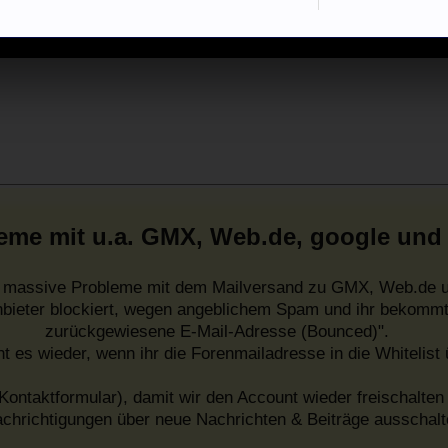
eme mit u.a. GMX, Web.de, google und
es massive Probleme mit dem Mailversand zu GMX, Web.de u
nbieter blockiert, wegen angeblichem Spam und ihr bekommt
zurückgewiesene E-Mail-Adresse (Bounced)".
ht es wieder, wenn ihr die Forenmailadresse in die Whitelist
Kontaktformular), damit wir den Account wieder freischalten 
chrichtigungen über neue Nachrichten & Beiträge ausschalt