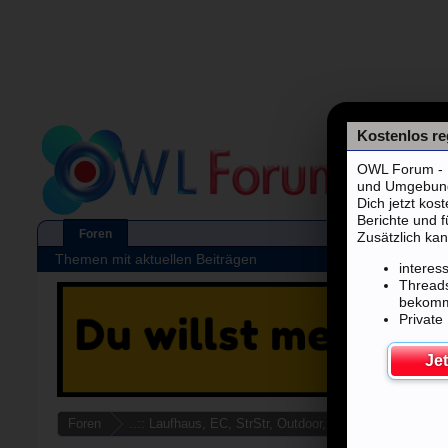
Kostenlos reg
OWL Forum - F
und Umgebung's
Dich jetzt kos
Berichte und 
Foren
Zusätzlich kan
Themen mit aktuellen Beiträgen
interes
Threads
bekom
Private
Jet
Foren
..:: Laufhaus, EC, StrStr, Outdoor, Autodate ::..
SG