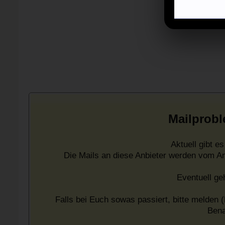
Mailprobl
Aktuell gibt 
Die Mails an diese Anbieter werden vom A
Eventuell ge
Falls bei Euch sowas passiert, bitte melden (
Bena