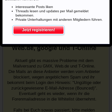
interessante Posts liken
Threads lesen und updates per Mail gemeldet
bekommen.
Private Unterhaltungen mit anderen Mitgliedern führen.
Jetzt registrieren!
Mailprobleme mit u.a. GMX,
Web.de, google und T-Online
Aktuell gibt es massive Probleme mit dem
Mailversand zu GMX, Web.de und T-Online.
Die Mails an diese Anbieter werden vom Anbieter
blockiert, wegen angeblichem Spam und ihr
bekommt beim Login den Hinweis: "Ungültige oder
zurückgewiesene E-Mail-Adresse (Bounced)".
Eventuell geht es wieder, wenn ihr die
Forenmailadresse in die Whitelist übernehmt.
Falls bei Euch sowas passiert, bitte melden