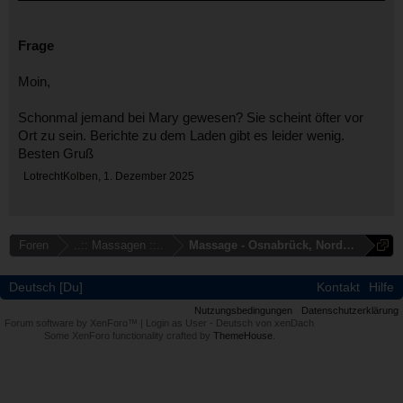
Frage
Moin,
Schonmal jemand bei Mary gewesen? Sie scheint öfter vor
Ort zu sein. Berichte zu dem Laden gibt es leider wenig.
Besten Gruß
LotrechtKolben
,
1. Dezember 2025
Foren
..:: Massagen ::..
Massage - Osnabrück, Nordhorn, Clo
Deutsch [Du]
Kontakt
Hilfe
Nutzungsbedingungen
Datenschutzerklärung
Forum software by XenForo™
|
Login as User
-
Deutsch von xenDach
Some XenForo functionality crafted by
ThemeHouse
.