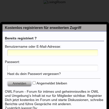
Kostenlos registrieren für erweiterten Zugriff
Bereits registriert ?
Benutzername oder E-Mail-Adresse:
Foren
Passwort:
Themen mit aktuellen Beiträgen
Hast du dein Passwort vergessen?
Angemeldet bleiben
Foren
..:: Massagen ::..
Massage - Osnabrück, Nordhorn, Clo
OWL Forum - Forum für intimes und geheimnisvolles in OWL
und Umgebung's Inhalt ist nur für Mitglieder sichtbar. Registrier
Dich jetzt kostenlos im Forum und starte Diskussionen, schreibe
Berichte und führe Gespräche mit anderen.
Zusätzlich kannst Du: