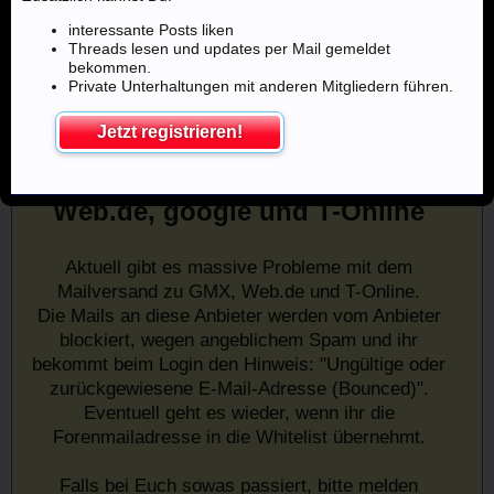
interessante Posts liken
Threads lesen und updates per Mail gemeldet
bekommen.
Private Unterhaltungen mit anderen Mitgliedern führen.
Jetzt registrieren!
Mailprobleme mit u.a. GMX,
Web.de, google und T-Online
Aktuell gibt es massive Probleme mit dem
Mailversand zu GMX, Web.de und T-Online.
Die Mails an diese Anbieter werden vom Anbieter
blockiert, wegen angeblichem Spam und ihr
bekommt beim Login den Hinweis: "Ungültige oder
zurückgewiesene E-Mail-Adresse (Bounced)".
Eventuell geht es wieder, wenn ihr die
Forenmailadresse in die Whitelist übernehmt.
Falls bei Euch sowas passiert, bitte melden