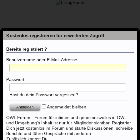
Kostenlos registrieren für erweiterten Zugriff
Bereits registriert ?
Benutzername oder E-Mail-Adresse:
Foren
Passwort:
Themen mit aktuellen Beiträgen
Hast du dein Passwort vergessen?
Angemeldet bleiben
Foren
...
Kassel, Marburg, Gießen, Fulda, Bad Hersfeld
OWL Forum - Forum für intimes und geheimnisvolles in OWL
und Umgebung's Inhalt ist nur für Mitglieder sichtbar. Registrier
Dich jetzt kostenlos im Forum und starte Diskussionen, schreibe
Berichte und führe Gespräche mit anderen.
Zusätzlich kannst Du: