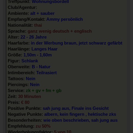
Treffpunkt:
Wohnungsbordell
Club/Agentur:
Ambiente:
alt + sauber
Empfang/Kontakt:
Ammy persönlich
Nationalität:
thai
Sprache:
ganz wenig deutsch + englisch
Alter:
22 - 26 Jahre
Haarfarbe:
in der Werbung braun, jetzt schwarz gefärbt
Haarlänge:
Langes Haar
Größe:
1,50m - 1,60m
Figur:
Schlank
Oberweite:
B - Natur
Intimbereich:
Teilrasiert
Tattoos:
Nein
Piercings:
Nein
Service:
zk + gv + fm + gb
Zeit:
30 Minuten
Preis:
€ 80
Positive Punkte:
sah jung aus, Finale ins Gesicht
Negative Punkte:
albern, kein fingern , hektische zks
Besonderheiten:
wie oben beschrieben, sah jung aus
Empfehlung:
zu 50%
Wiederholungsfaktor:
5 von 10