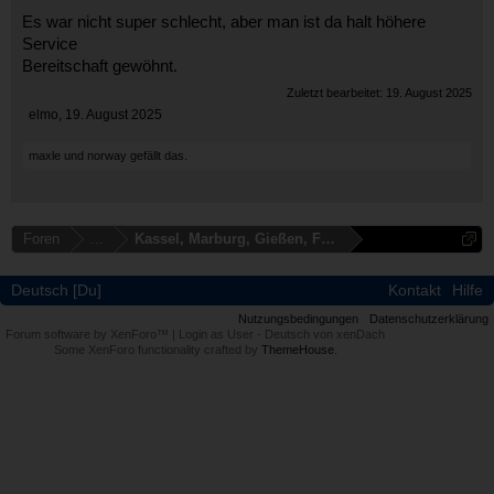
Es war nicht super schlecht, aber man ist da halt höhere
Service
Bereitschaft gewöhnt.
Zuletzt bearbeitet:
19. August 2025
elmo
,
19. August 2025
maxle
und
norway
gefällt das.
Foren
...
Kassel, Marburg, Gießen, Fulda, Bad Hersfeld
Deutsch [Du]
Kontakt
Hilfe
Nutzungsbedingungen
Datenschutzerklärung
Forum software by XenForo™
|
Login as User
-
Deutsch von xenDach
Some XenForo functionality crafted by
ThemeHouse
.