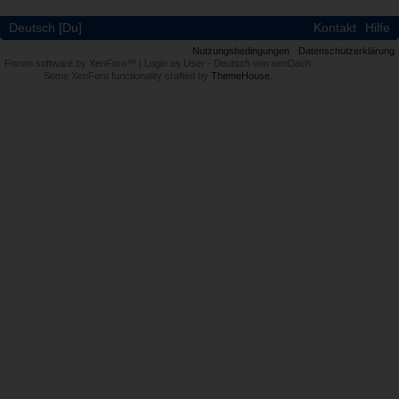
Deutsch [Du]
Kontakt
Hilfe
Nutzungsbedingungen
Datenschutzerklärung
Forum software by XenForo™
|
Login as User
-
Deutsch von xenDach
Some XenForo functionality crafted by
ThemeHouse
.