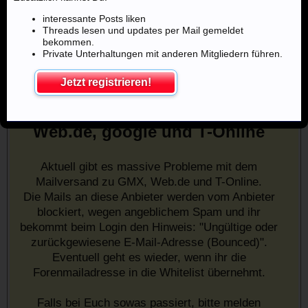
interessante Posts liken
Threads lesen und updates per Mail gemeldet
bekommen.
Private Unterhaltungen mit anderen Mitgliedern führen.
Jetzt registrieren!
Mailprobleme mit u.a. GMX,
Web.de, google und T-Online
Aktuell gibt es massive Probleme mit dem
Mailversand zu GMX, Web.de und T-Online.
Die Mails an diese Anbieter werden vom Anbieter
blockiert, wegen angeblichem Spam und ihr
bekommt beim Login den Hinweis: "Ungültige oder
zurückgewiesene E-Mail-Adresse (Bounced)".
Eventuell geht es wieder, wenn ihr die
Forenmailadresse in die Whitelist übernehmt.
Falls bei Euch sowas passiert, bitte melden