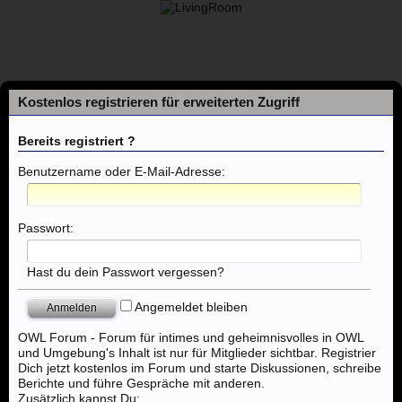
Kostenlos registrieren für erweiterten Zugriff
Bereits registriert ?
Benutzername oder E-Mail-Adresse:
Foren
Passwort:
Themen mit aktuellen Beiträgen
Hast du dein Passwort vergessen?
Angemeldet bleiben
Foren
..:: Besondere Vorlieben Deutschlandweit ::..
BDSM
OWL Forum - Forum für intimes und geheimnisvolles in OWL
und Umgebung's Inhalt ist nur für Mitglieder sichtbar. Registrier
Dich jetzt kostenlos im Forum und starte Diskussionen, schreibe
Berichte und führe Gespräche mit anderen.
Zusätzlich kannst Du: