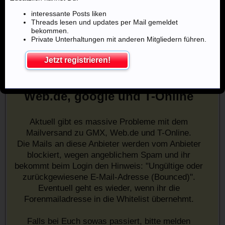
interessante Posts liken
Threads lesen und updates per Mail gemeldet
bekommen.
Private Unterhaltungen mit anderen Mitgliedern führen.
Jetzt registrieren!
Mailprobleme mit u.a. GMX,
Web.de, google und T-Online
Aktuell gibt es massive Probleme mit dem
Mailversand zu GMX, Web.de und T-Online.
Die Mails an diese Anbieter werden vom Anbieter
blockiert, wegen angeblichem Spam und ihr
bekommt beim Login den Hinweis: "Ungültige oder
zurückgewiesene E-Mail-Adresse (Bounced)".
Eventuell geht es wieder, wenn ihr die
Forenmailadresse in die Whitelist übernehmt.
Falls bei Euch sowas passiert, bitte melden