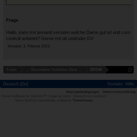
Frage
Hallo, kann mir jemand verraten welche Dame gut ist und cum
controll anbietet? Gerne mit ob und/oder GV
knusper
,
3. Februar 2023
Foren
..:: Besondere Vorlieben Deutschlandweit ::..
BDSM
Deutsch [Du]
Kontakt
Hilfe
Nutzungsbedingungen
Datenschutzerklärung
Forum software by XenForo™
|
Login as User
-
Deutsch von xenDach
Some XenForo functionality crafted by
ThemeHouse
.