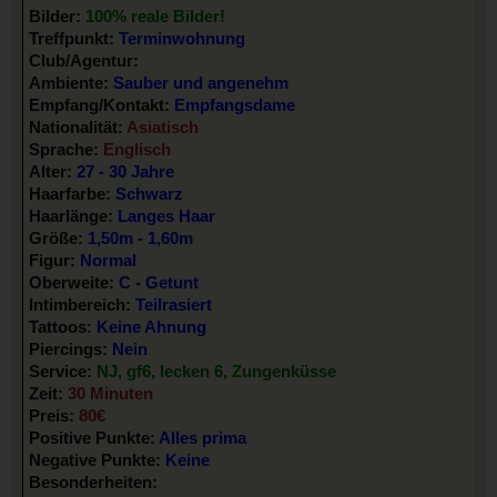
Bilder:
100% reale Bilder!
Treffpunkt:
Terminwohnung
Club/Agentur:
Ambiente:
Sauber und angenehm
Empfang/Kontakt:
Empfangsdame
Nationalität:
Asiatisch
Sprache:
Englisch
Alter:
27 - 30 Jahre
Haarfarbe:
Schwarz
Haarlänge:
Langes Haar
Größe:
1,50m - 1,60m
Figur:
Normal
Oberweite:
C - Getunt
Intimbereich:
Teilrasiert
Tattoos:
Keine Ahnung
Piercings:
Nein
Service:
NJ, gf6, lecken 6, Zungenküsse
Zeit:
30 Minuten
Preis:
80€
Positive Punkte:
Alles prima
Negative Punkte:
Keine
Besonderheiten: