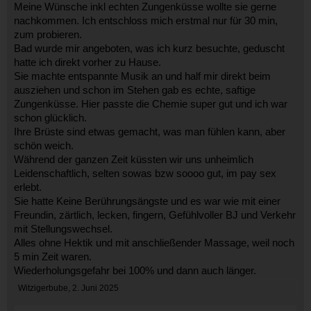
Meine Wünsche inkl echten Zungenküsse wollte sie gerne
nachkommen. Ich entschloss mich erstmal nur für 30 min,
zum probieren.
Bad wurde mir angeboten, was ich kurz besuchte, geduscht
hatte ich direkt vorher zu Hause.
Sie machte entspannte Musik an und half mir direkt beim
ausziehen und schon im Stehen gab es echte, saftige
Zungenküsse. Hier passte die Chemie super gut und ich war
schon glücklich.
Ihre Brüste sind etwas gemacht, was man fühlen kann, aber
schön weich.
Während der ganzen Zeit küssten wir uns unheimlich
Leidenschaftlich, selten sowas bzw soooo gut, im pay sex
erlebt.
Sie hatte Keine Berührungsängste und es war wie mit einer
Freundin, zärtlich, lecken, fingern, Gefühlvoller BJ und Verkehr
mit Stellungswechsel.
Alles ohne Hektik und mit anschließender Massage, weil noch
5 min Zeit waren.
Wiederholungsgefahr bei 100% und dann auch länger.
Witzigerbube
,
2. Juni 2025