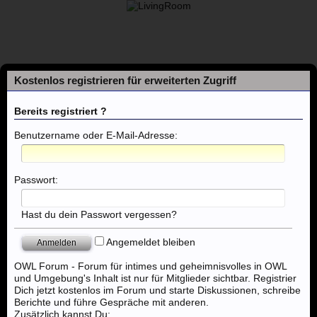
Kostenlos registrieren für erweiterten Zugriff
Bereits registriert ?
Benutzername oder E-Mail-Adresse:
Foren
Passwort:
Themen mit aktuellen Beiträgen
Hast du dein Passwort vergessen?
Angemeldet bleiben
Foren
...
Nordhorn, Emden, Oldenburg, Cloppenburg
OWL Forum - Forum für intimes und geheimnisvolles in OWL
und Umgebung's Inhalt ist nur für Mitglieder sichtbar. Registrier
Dich jetzt kostenlos im Forum und starte Diskussionen, schreibe
Berichte und führe Gespräche mit anderen.
Zusätzlich kannst Du: