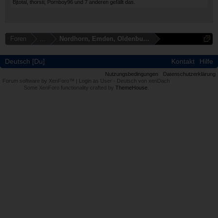
Bjtotal
,
thorsti
,
Pornboy96
und
7 anderen
gefällt das.
Foren
...
Nordhorn, Emden, Oldenburg, Cloppenburg
Deutsch [Du]
Kontakt
Hilfe
Nutzungsbedingungen
Datenschutzerklärung
Forum software by XenForo™
|
Login as User
-
Deutsch von xenDach
Some XenForo functionality crafted by
ThemeHouse
.