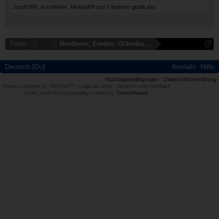
Josef1990
,
arschficker
,
Michael09
und
2 anderen
gefällt das.
Foren
...
Nordhorn, Emden, Oldenburg, Cloppenburg
Deutsch [Du]
Kontakt
Hilfe
Nutzungsbedingungen
Datenschutzerklärung
Forum software by XenForo™
|
Login as User
-
Deutsch von xenDach
Some XenForo functionality crafted by
ThemeHouse
.