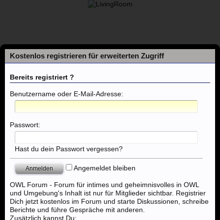
Kostenlos registrieren für erweiterten Zugriff
Bereits registriert ?
Benutzername oder E-Mail-Adresse:
Foren
Passwort:
Themen mit aktuellen Beiträgen
Hast du dein Passwort vergessen?
Angemeldet bleiben
Foren
...
Nordhorn, Emden, Oldenburg, Cloppenburg
OWL Forum - Forum für intimes und geheimnisvolles in OWL
und Umgebung's Inhalt ist nur für Mitglieder sichtbar. Registrier
Dich jetzt kostenlos im Forum und starte Diskussionen, schreibe
Berichte und führe Gespräche mit anderen.
Zusätzlich kannst Du: