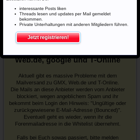
interessante Posts liken
Threads lesen und updates per Mail gemeldet
bekommen.
Private Unterhaltungen mit anderen Mitgliedern führen.
Jetzt registrieren!
Mailprobleme mit u.a. GMX,
Web.de, google und T-Online
Aktuell gibt es massive Probleme mit dem
Mailversand zu GMX, Web.de und T-Online.
Die Mails an diese Anbieter werden vom Anbieter
blockiert, wegen angeblichem Spam und ihr
bekommt beim Login den Hinweis: "Ungültige oder
zurückgewiesene E-Mail-Adresse (Bounced)".
Eventuell geht es wieder, wenn ihr die
Forenmailadresse in die Whitelist übernehmt.
Falls bei Euch sowas passiert, bitte melden