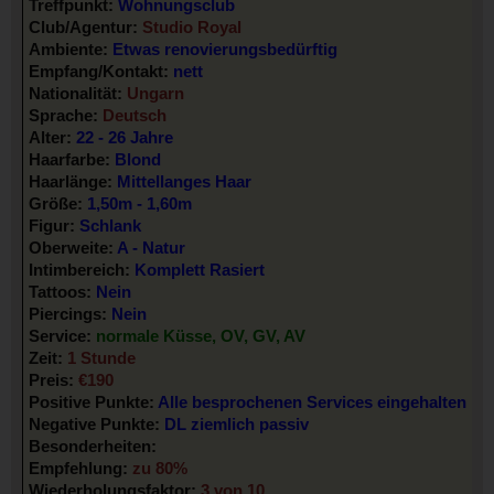
Treffpunkt:
Wohnungsclub
Club/Agentur:
Studio Royal
Ambiente:
Etwas renovierungsbedürftig
Empfang/Kontakt:
nett
Nationalität:
Ungarn
Sprache:
Deutsch
Alter:
22 - 26 Jahre
Haarfarbe:
Blond
Haarlänge:
Mittellanges Haar
Größe:
1,50m - 1,60m
Figur:
Schlank
Oberweite:
A - Natur
Intimbereich:
Komplett Rasiert
Tattoos:
Nein
Piercings:
Nein
Service:
normale Küsse, OV, GV, AV
Zeit:
1 Stunde
Preis:
€190
Positive Punkte:
Alle besprochenen Services eingehalten
Negative Punkte:
DL ziemlich passiv
Besonderheiten:
Empfehlung:
zu 80%
Wiederholungsfaktor:
3 von 10