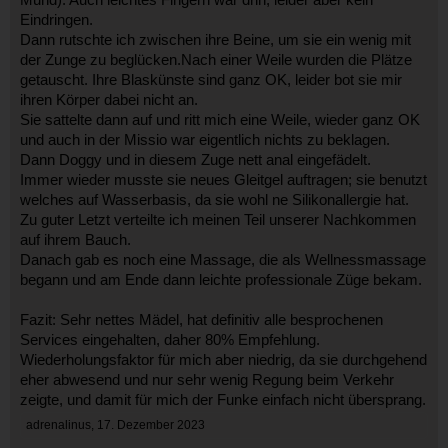
Mund). Auch leichtes Fingern war drin, leider aber kein
Eindringen.
Dann rutschte ich zwischen ihre Beine, um sie ein wenig mit
der Zunge zu beglücken.Nach einer Weile wurden die Plätze
getauscht. Ihre Blaskünste sind ganz OK, leider bot sie mir
ihren Körper dabei nicht an.
Sie sattelte dann auf und ritt mich eine Weile, wieder ganz OK
und auch in der Missio war eigentlich nichts zu beklagen.
Dann Doggy und in diesem Zuge nett anal eingefädelt.
Immer wieder musste sie neues Gleitgel auftragen; sie benutzt
welches auf Wasserbasis, da sie wohl ne Silikonallergie hat.
Zu guter Letzt verteilte ich meinen Teil unserer Nachkommen
auf ihrem Bauch.
Danach gab es noch eine Massage, die als Wellnessmassage
begann und am Ende dann leichte professionale Züge bekam.
Fazit: Sehr nettes Mädel, hat definitiv alle besprochenen
Services eingehalten, daher 80% Empfehlung.
Wiederholungsfaktor für mich aber niedrig, da sie durchgehend
eher abwesend und nur sehr wenig Regung beim Verkehr
zeigte, und damit für mich der Funke einfach nicht übersprang.
adrenalinus
,
17. Dezember 2023