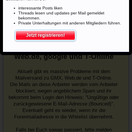
interessante Posts liken
Threads lesen und updates per Mail gemeldet
bekommen.
Private Unterhaltungen mit anderen Mitgliedern führen.
Jetzt registrieren!
Mailprobleme mit u.a. GMX,
Web.de, google und T-Online
Aktuell gibt es massive Probleme mit dem
Mailversand zu GMX, Web.de und T-Online.
Die Mails an diese Anbieter werden vom Anbieter
blockiert, wegen angeblichem Spam und ihr
bekommt beim Login den Hinweis: "Ungültige oder
zurückgewiesene E-Mail-Adresse (Bounced)".
Eventuell geht es wieder, wenn ihr die
Forenmailadresse in die Whitelist übernehmt.
Falls bei Euch sowas passiert, bitte melden