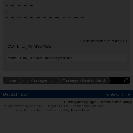
......... ..............
.
.
......... ... .... ..... ... .... ..... ...... ..... ....... ......
.
.
.........
.
..............................................
Zuletzt bearbeitet:
22. März 2023
OWL-News
,
22. März 2023
maxle
,
TS4all
,
Riko
und
6 anderen
gefällt das.
Foren
..:: Massagen ::..
Massage - Deutschland
Deutsch [Du]
Kontakt
Hilfe
Nutzungsbedingungen
Datenschutzerklärung
Forum software by XenForo™
|
Login as User
-
Deutsch von xenDach
Some XenForo functionality crafted by
ThemeHouse
.