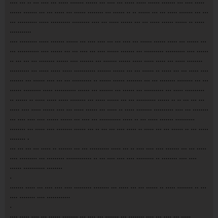
.... ... .. ... .... ... ..... ....... ...... ... .... ... ..... ..... ...... ....... ... .... .....
...... ....... ... ... ..... ... ...... ........ ... ...... .. .. ...... ... ... ..... ....... ... ...
... .......... ..... .......... ......... .... ... ..... ...... ... ... ..... ...... ...... .. .....
...........
.
... ......... ..... ....... ...... ... .... .... ... ... .... ... ...... ...... ..... ... ...... ...
... ........... .... ...... ... ... .... ... .... ...... ....... ... .......... .......... .... ......
.. ... ... ... ........ ...... .... ....... ... ....... ...... ..... ..... ..... ... ..... ........
.......... ... ..... ..... ..... ........... ....... ...... ... ... ...... .. ..... ... ... ..... ....
....... ... ...... .... ... ... .......... .. ...... ...... ........ ... ... ........ ........ ... ...
...... ......... ..... ........... ...... ... ....... ... ...... ... .......... ... ..... ..........
.. ...... .. ..... ..... ..... ........ ... ..... ...... ... ... .......... ...... .. .. ... ... ...
..... .... ..... ...... .... ... ..... ...... ... ..... .. ..... ........ .......... .... ... ........
... .... .... .... ...... ...... ... .... ... ........... ..... .. ... ..... ....... ..........
........ ... ..... .... ........ ...... ... .. ... ... .... ..... .. ..... ... ... ...... .. ... .....
........ .
.
.. ... ... ... ..... .. ....... ... ... .......... ..... ... .. .... .... .... ....... ... ... .....
.... ......... ... ......... ............. .. ... .... .... .... ......... .. ........ .... ....
...... ........... ........
.
.
...... ..... ... .... .... .... ......... ........ ... ..... ... ... ...... .. ..... ........ .. ...
.... ........ .... ............
.
.
... ..... .... ... ...... ........ ... .... ... ....... ... ........ .... ... .... ... .....