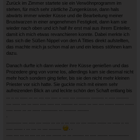
Zurück im Zimmer startete sie ein Verwöhnprogramm im
stehen, für mich sehr zärtliche Zungenküsse, dann hals
abwärts immer wieder Küsse und die Bearbeitung meiner
Brustwarzen in einer angenehmen Festigkeit, dann kam sie
wieder nach oben und ich half ihr erst mal aus ihrem Einteiler,
damit ich mich etwas revanchieren konnte. Dabei merkte ich
das sich die Süßen Nippel von den A Titties direkt aufstellten,
das machte mich ja schon mal an und ein leises stöhnen kam
dazu.
Danach durfte ich dann wieder ihre Küsse genießen und das
Prozedere ging von vorne los, allerdings kam sie diesmal nicht
mehr hoch sondern ging tiefer, bis sie den nicht mehr kleinen
Priester vor sich hatte. Sie guckte mich mit einem sehr
aufreizenden Blick an und leckte schön den Schaft entlang bis
... .. ... ...... ... ... .... .... ..... .. ..... .... ........... .......... .. ..... ..........
.... ...... .... ... ..... ..... ..... .... ......... ... ...... ... .... .... ....... ....... .......
..... ...... ... ... ...... ............. ... .......... .........
.
.
........... .... ..... .... ...... ... ... .. ... .... ... .... ....... ....... ... ...... .. ...
..... ....... . ... .... ... .... ..........
. .
.
.... .... ... ... .... ... ... .... ....... ... ... ......... ... ..... ........ ................