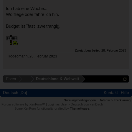
Ich hab eine Woche...
Wo fliege oder fahre ich hin.
Budget ist "fast" zweitrangig.
Zuletzt bearbeitet:
28. Februar 2023
Rodeomann
,
28. Februar 2023
Foren
...
Deutschland & Weltweit
Deutsch [Du]
Kontakt
Hilfe
Nutzungsbedingungen
Datenschutzerklärung
Forum software by XenForo™
|
Login as User
-
Deutsch von xenDach
Some XenForo functionality crafted by
ThemeHouse
.