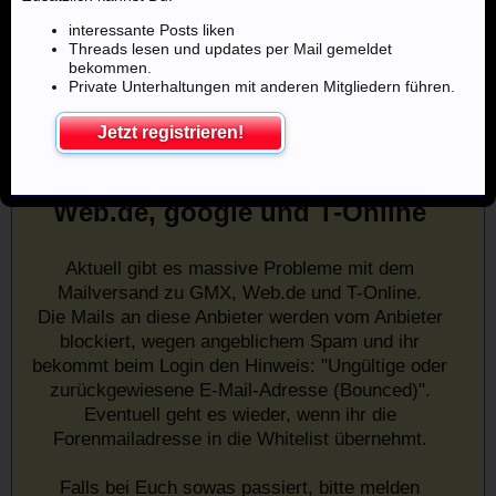
interessante Posts liken
Threads lesen und updates per Mail gemeldet
bekommen.
Private Unterhaltungen mit anderen Mitgliedern führen.
Jetzt registrieren!
Mailprobleme mit u.a. GMX,
Web.de, google und T-Online
Aktuell gibt es massive Probleme mit dem
Mailversand zu GMX, Web.de und T-Online.
Die Mails an diese Anbieter werden vom Anbieter
blockiert, wegen angeblichem Spam und ihr
bekommt beim Login den Hinweis: "Ungültige oder
zurückgewiesene E-Mail-Adresse (Bounced)".
Eventuell geht es wieder, wenn ihr die
Forenmailadresse in die Whitelist übernehmt.
Falls bei Euch sowas passiert, bitte melden