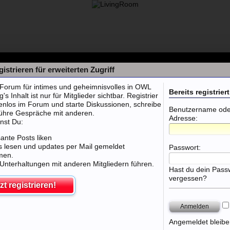
istrieren für erweiterten Zugriff
orum für intimes und geheimnisvolles in OWL
Bereits registriert
 Inhalt ist nur für Mitglieder sichtbar. Registrier
tenlos im Forum und starte Diskussionen, schreibe
Benutzername oder
führe Gespräche mit anderen.
Adresse:
nst Du:
sante Posts liken
 lesen und updates per Mail gemeldet
Passwort:
men.
 Unterhaltungen mit anderen Mitgliedern führen.
Hast du dein Pass
vergessen?
zt registrieren!
 Club Porta Westfalica
Angemeldet bleibe