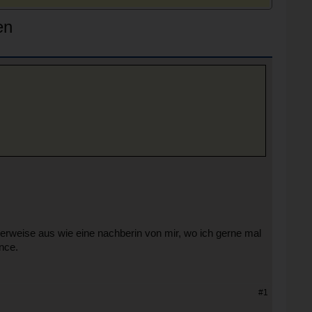
en
herweise aus wie eine nachberin von mir, wo ich gerne mal
nce.
#1