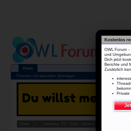
Kostenlos reg
OWL Forum - F
und Umgebung's
Dich jetzt kos
Berichte und 
Foren
Zusätzlich kan
Themen mit aktuellen Beiträgen
interes
Threads
bekom
Private
Jet
Foren
..:: Laufhaus, EC, StrStr, Outdoor, Autodate ::..
SG