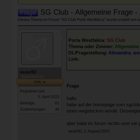
SG Club - Allgemeine Frage - 
Frage
Dieses Thema im Forum "
SG Club Porta Westfalica
" wurde erstellt von
s
Porta Westfalica:
SG Club
Thema oder Zimmer:
Allgemeine
DL/Fragestellung:
Alexandra. we
Link:
sezer92
Szenekenner
OWL´er
Frage
Registriert seit:
5. April 2023
hallo.
Beiträge:
61
habe auf der homepage vom sgclub ge
Zustimmungen:
40
einen wegstecken würde. Deswegen bi
aber habe im forum nichts uver sie 
sezer92
,
5. August 2023