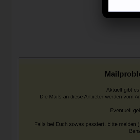
Mailprobl
Aktuell gibt 
Die Mails an diese Anbieter werden vom A
Eventuell ge
Falls bei Euch sowas passiert, bitte melden (
Bena