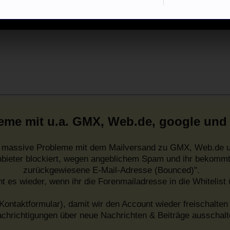
eme mit u.a. GMX, Web.de, google und
es massive Probleme mit dem Mailversand zu GMX, Web.de u
nbieter blockiert, wegen angeblichem Spam und ihr bekommt
zurückgewiesene E-Mail-Adresse (Bounced)".
ht es wieder, wenn ihr die Forenmailadresse in die Whitelist
Kontaktformular), damit wir den Account wieder freischalten 
chrichtigungen über neue Nachrichten & Beiträge ausschalt