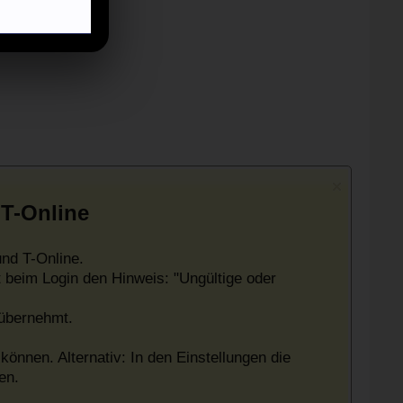
 T-Online
nd T-Online.
 beim Login den Hinweis: "Ungültige oder
 übernehmt.
können. Alternativ: In den Einstellungen die
en.