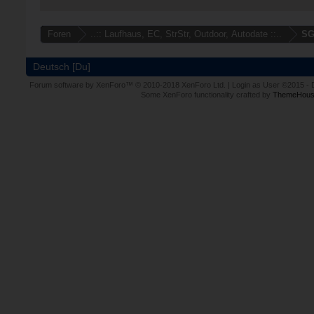
Foren
..:: Laufhaus, EC, StrStr, Outdoor, Autodate ::..
SG
Deutsch [Du]
Forum software by XenForo™
© 2010-2018 XenForo Ltd.
|
Login as User
©2015
-
Some XenForo functionality crafted by
ThemeHous