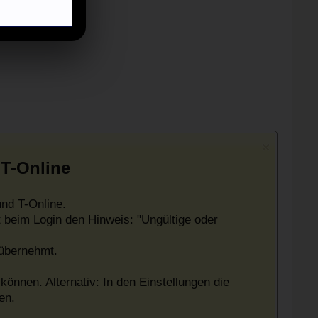
 T-Online
nd T-Online.
 beim Login den Hinweis: "Ungültige oder
 übernehmt.
können. Alternativ: In den Einstellungen die
en.