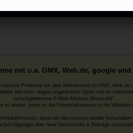
eme mit u.a. GMX, Web.de, google und
es massive Probleme mit dem Mailversand zu GMX, Web.de u
nbieter blockiert, wegen angeblichem Spam und ihr bekommt
zurückgewiesene E-Mail-Adresse (Bounced)".
ht es wieder, wenn ihr die Forenmailadresse in die Whitelist
Kontaktformular), damit wir den Account wieder freischalten 
chrichtigungen über neue Nachrichten & Beiträge ausschalt