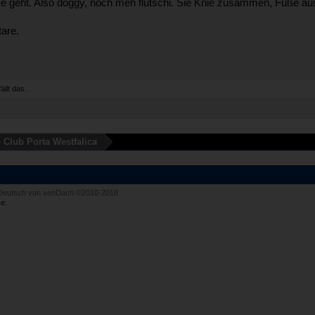
e geht. Also doggy, noch meh flutschi. Sie Knie zusammen, Füße aus
are.
ällt das.
 Club Porta Westfalica
Deutsch von xenDach
©2010-2018
e
.