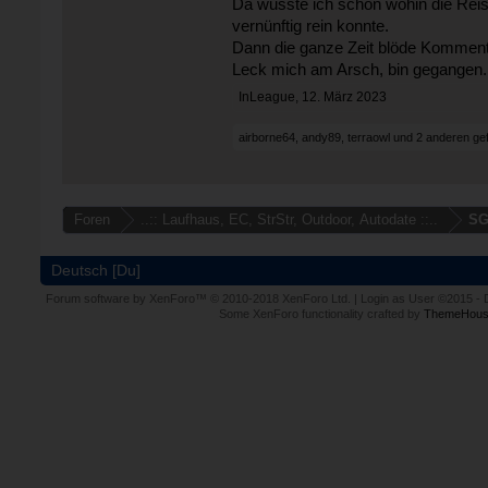
Da wusste ich schon wohin die Reis
vernünftig rein konnte.
Dann die ganze Zeit blöde Komment
Leck mich am Arsch, bin gegangen.
InLeague
,
12. März 2023
airborne64
,
andy89
,
terraowl
und
2 anderen
gef
Foren
..:: Laufhaus, EC, StrStr, Outdoor, Autodate ::..
SG
Deutsch [Du]
Forum software by XenForo™
© 2010-2018 XenForo Ltd.
|
Login as User
©2015
-
Some XenForo functionality crafted by
ThemeHous