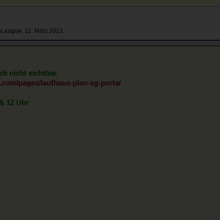
nLeague
,
12. März 2023
.
ch nicht sichtbar.
.com/pages/laufhaus-plan-sg-porta/
 & 12 Uhr