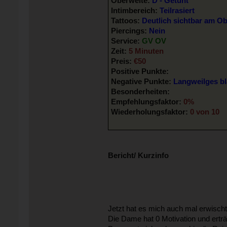
Oberweite:
D - Getunt
Intimbereich:
Teilrasiert
Tattoos:
Deutlich sichtbar am O
Piercings:
Nein
Service:
GV OV
Zeit:
5 Minuten
Preis:
€50
Positive Punkte:
Negative Punkte:
Langweilges bla
Besonderheiten:
Empfehlungsfaktor:
0%
Wiederholungsfaktor:
0 von 10
Bericht/ Kurzinfo
Jetzt hat es mich auch mal erwischt
Die Dame hat 0 Motivation und erträn