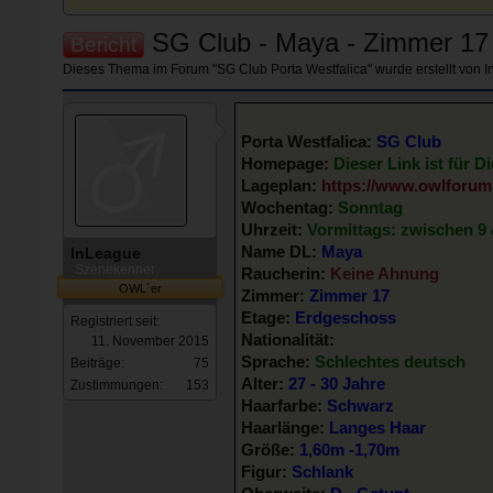
SG Club - Maya - Zimmer 17
Bericht
Dieses Thema im Forum "
SG Club Porta Westfalica
" wurde erstellt von
I
Porta Westfalica:
SG Club
Homepage:
Dieser Link ist für Di
Lageplan:
https://www.owlforum
Wochentag:
Sonntag
Uhrzeit:
Vormittags: zwischen 9
Name DL:
Maya
InLeague
Szenekenner
Raucherin:
Keine Ahnung
OWL´er
Zimmer:
Zimmer 17
Etage:
Erdgeschoss
Registriert seit:
Nationalität:
11. November 2015
Sprache:
Schlechtes deutsch
Beiträge:
75
Alter:
27 - 30 Jahre
Zustimmungen:
153
Haarfarbe:
Schwarz
Haarlänge:
Langes Haar
Größe:
1,60m -1,70m
Figur:
Schlank