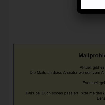
Mailprobl
Aktuell gibt 
Die Mails an diese Anbieter werden vom A
Eventuell ge
Falls bei Euch sowas passiert, bitte melden (
Bena