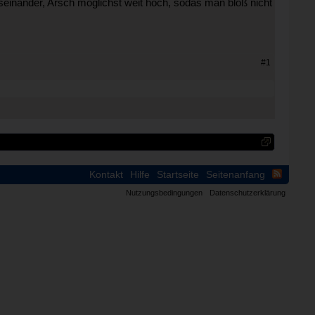
einander, Arsch möglichst weit hoch, sodas man bloß nicht
#1
Kontakt
Hilfe
Startseite
Seitenanfang
Nutzungsbedingungen
Datenschutzerklärung