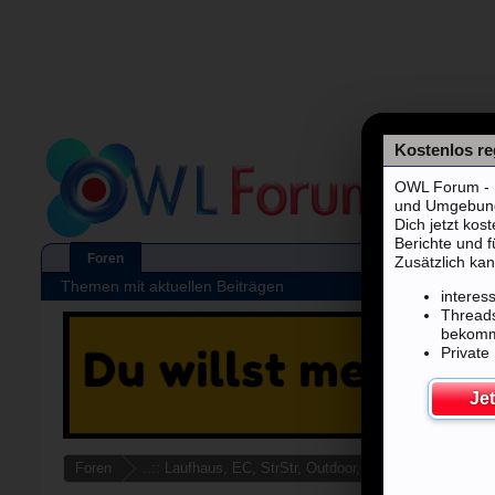
Kostenlos reg
OWL Forum - F
und Umgebung's
Dich jetzt kos
Berichte und 
Foren
Zusätzlich kan
Themen mit aktuellen Beiträgen
interes
Threads
bekom
Private
Jet
Foren
..:: Laufhaus, EC, StrStr, Outdoor, Autodate ::..
SG