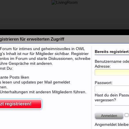
istrieren für erweiterten Zugriff
orum für intimes und geheimnisvolles in OWL
Bereits registriert
 Inhalt ist nur für Mitglieder sichtbar. Registrier
tenlos im Forum und starte Diskussionen, schreibe
Benutzername oder
führe Gespräche mit anderen.
Adresse:
nst Du:
sante Posts liken
 lesen und updates per Mail gemeldet
Passwort:
men.
 Unterhaltungen mit anderen Mitgliedern führen.
Hast du dein Pass
vergessen?
zt registrieren!
 Club Porta Westfalica
Angemeldet bleibe