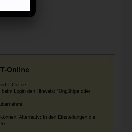
 T-Online
nd T-Online.
 beim Login den Hinweis: "Ungültige oder
 übernehmt.
können. Alternativ: In den Einstellungen die
en.