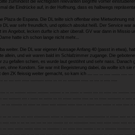
llte zumindest die wichtigsten relevanten Begriffe vorher einstudie
mal die Eindrücke auf, in der Hoffnung, dass es halbwegs repräsentati
he Plaza de Espana. Die DL teilte sich offenbar eine Mietwohnung mi
DL war sehr freundlich, und optisch absolut heiß. Der Service war au
ht im Angebot, lecken durfte ich aber überall. GV war dann in Missio 
Dame hatte ich schon lange nicht mehr...
ba weiter. Die DL war eigener Aussage Anfang 40 (passt in etwa), ha
nte allein, und wir waren bald im Schlafzimmer zugange. Die geboten
 zu gefallen schien, es wurde laut gestöhnt und sehr nass. Danach gef
en, ohne Kondom. Sie war mit Begeisterung dabei, da wollte ich sie 
issig weiter gemacht, so kam ich .... .... ... ..... ....... ..... .... ..................
... ... .... ..... ...... ........... ...... ... ... ... .......... ...... ... .... .. ..... .....
..... .. ... ......... ........ ......... ......... .. ... ....... .. ....... .... ... ...... .... ......... ...
.. .... .......... .... . ...... ... ....... ... ... ....... ....... ..... ... ... ...... ........... .. ..... .
. ... ... ......... ... ...... ... ...... ..... ........ ...... ..... .. ...... ..... ....... .. ..... ..... .. 
.. ... ... ...... .... ..... ............. ....... .. .......... ..... ................. .. ....... ..... ... ..
.. ..... ..... .. ... ... .... .... ... .... ........ ... ... ............ ..... ..... ...... ...... ..... ... .
.. ... ..... ....... ....... ...... ... .......... . ... ...... ..... ........ . ... .. ......... ........... ..
....... ... ..... .... .. ... ... .... ...... ..... .... .................. .......... ... ... ........ ...... .