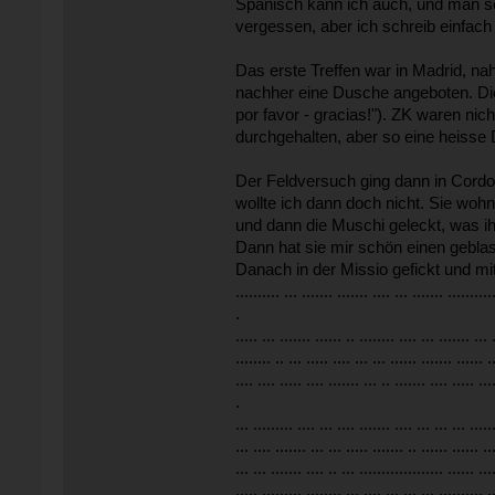
Spanisch kann ich auch, und man so
vergessen, aber ich schreib einfach 
Das erste Treffen war in Madrid, na
nachher eine Dusche angeboten. Die 
por favor - gracias!"). ZK waren nic
durchgehalten, aber so eine heisse 
Der Feldversuch ging dann in Cordo
wollte ich dann doch nicht. Sie woh
und dann die Muschi geleckt, was ihr
Dann hat sie mir schön einen geblas
Danach in der Missio gefickt und mit den ZK fle
.......... ... ....... ....... .... ... ....... ..........
.
..... ... ....... ...... .. ........ .... ... ....... ... 
........ .. ... ..... .... ... ... ...... ....... ...... .
.... .... ..... .... ....... ... .. ....... .... ..... ...
.
... ......... .... ... .... ....... .... ... ... ... .....
... .... ....... ... ... ..... ....... .. ...... ...... ..
... ... ....... .... .. ... ................... ...... ...
..... ......... ........ ... .... ... ... ... .......... .