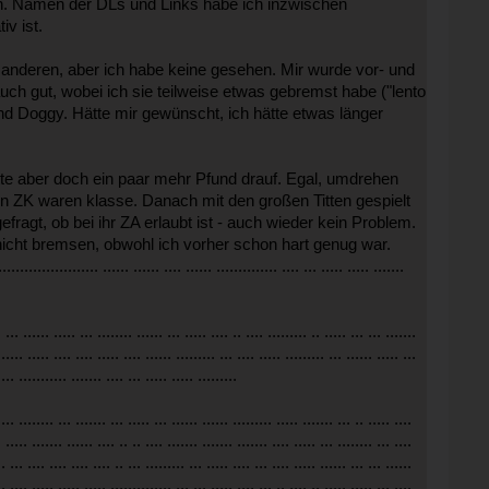
ren. Namen der DLs und Links habe ich inzwischen
v ist.
t anderen, aber ich habe keine gesehen. Mir wurde vor- und
ch gut, wobei ich sie teilweise etwas gebremst habe ("lento
und Doggy. Hätte mir gewünscht, ich hätte etwas länger
tte aber doch ein paar mehr Pfund drauf. Egal, umdrehen
en ZK waren klasse. Danach mit den großen Titten gespielt
ragt, ob bei ihr ZA erlaubt ist - auch wieder kein Problem.
nicht bremsen, obwohl ich vorher schon hart genug war.
..... ...... ...... .... ...... .............. .... ... ..... ..... .......
. ... ...... ..... ... ........ ...... ... ..... .... .. .... ......... .. ..... ... ... .......
...... ..... .... .... ..... .... ...... ......... ... .... ..... ......... ... ...... ..... ...
.... ........... ....... .... ... ..... ..... .........
.... ........ ... ....... ... ..... ... ...... ...... ......... ..... ....... ... .. ..... ....
. ..... ....... ...... .... .. .. .... ....... ....... ....... .... ..... ... ........ ... ....
.. ... .... .... .... .... .. ... ......... ... ..... .... ... .... ..... ...... ... ... ......
.. .... ..... ..... ..... .............. ... ... ..... .... ... .. .... .. ..... ..... ... ....