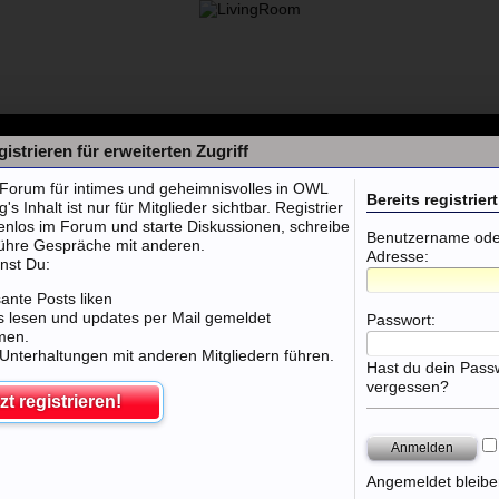
istrieren für erweiterten Zugriff
orum für intimes und geheimnisvolles in OWL
Bereits registriert
 Inhalt ist nur für Mitglieder sichtbar. Registrier
tenlos im Forum und starte Diskussionen, schreibe
Benutzername oder
führe Gespräche mit anderen.
Adresse:
nst Du:
sante Posts liken
 lesen und updates per Mail gemeldet
Passwort:
men.
 Unterhaltungen mit anderen Mitgliedern führen.
Hast du dein Pass
vergessen?
zt registrieren!
chland & Weltweit
Angemeldet bleibe