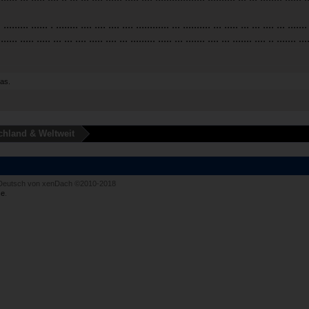
. ......... ...... . ........ .... .... .... .... ............ ... .......... ... ..... ... ... .... ... .......
 ...... ..... ..... ... ... .... ..... .... ... ......... ..... ... ....... .... ... ....... .... .. ....... ...
das.
chland & Weltweit
Deutsch von xenDach
©2010-2018
e
.