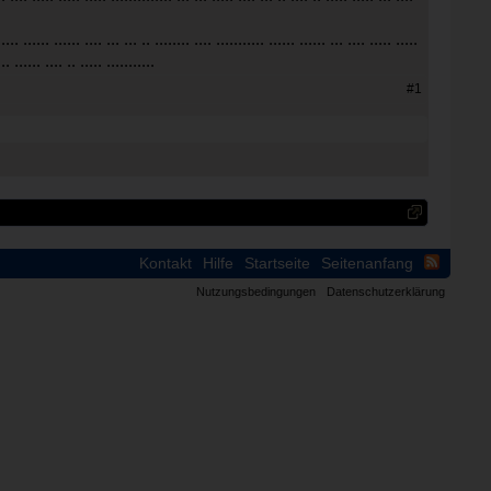
 .... ...... ...... .... ... ... .. ........ .... ........... ...... ...... ... .... ..... .....
... ...... .... .. ..... ...........
#1
Kontakt
Hilfe
Startseite
Seitenanfang
Nutzungsbedingungen
Datenschutzerklärung