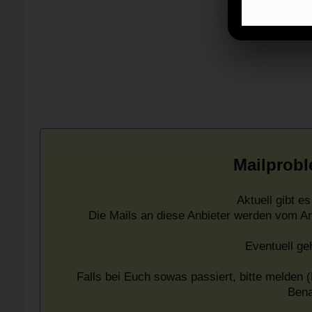
Mailprobl
Aktuell gibt 
Die Mails an diese Anbieter werden vom A
Eventuell ge
Falls bei Euch sowas passiert, bitte melden (
Bena