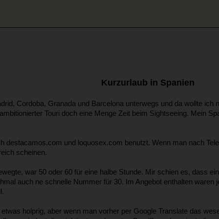
Kurzurlaub in Spanien
adrid, Cordoba, Granada und Barcelona unterwegs und da wollte ich n
s ambitionierter Touri doch eine Menge Zeit beim Sightseeing. Mein Sp
ch destacamos.com und loquosex.com benutzt. Wenn man nach Telefo
freich scheinen.
wegte, war 50 oder 60 für eine halbe Stunde. Mir schien es, dass ei
chmal auch ne schnelle Nummer für 30. Im Angebot enthalten waren je
l.
 etwas holprig, aber wenn man vorher per Google Translate das wes