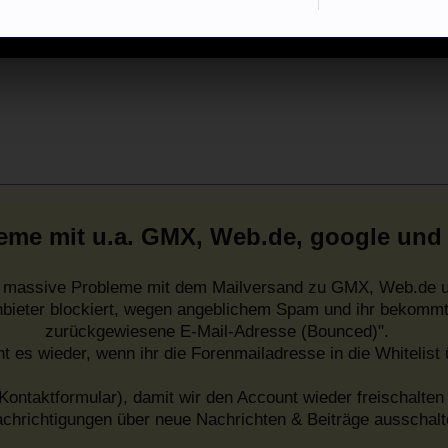
eme mit u.a. GMX, Web.de, google und
es massive Probleme mit dem Mailversand zu GMX, Web.de u
nbieter blockiert, wegen angeblichem Spam und ihr bekommt
zurückgewiesene E-Mail-Adresse (Bounced)".
ht es wieder, wenn ihr die Forenmailadresse in die Whitelist
Kontaktformular), damit wir den Account wieder freischalten 
chrichtigungen über neue Nachrichten & Beiträge ausschalt