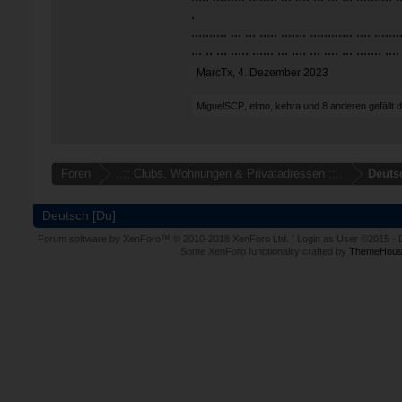
.
.......... ... ... ..... ....... ............ .... .......
... .. ... ..... ...... ... .... ... .... ... ....... ....
MarcTx
,
4. Dezember 2023
MiguelSCP
,
elmo
,
kehra
und
8 anderen
gefällt 
Foren
..:: Clubs, Wohnungen & Privatadressen ::..
Deuts
Deutsch [Du]
Forum software by XenForo™
© 2010-2018 XenForo Ltd.
|
Login as User
©2015
-
Some XenForo functionality crafted by
ThemeHous