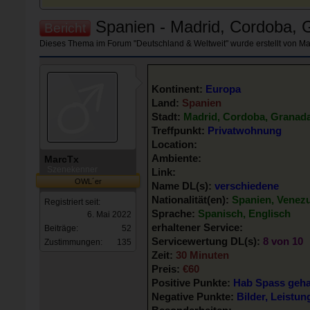
Spanien - Madrid, Cordoba, G
Bericht
Dieses Thema im Forum "
Deutschland & Weltweit
" wurde erstellt von
Ma
Kontinent:
Europa
Land:
Spanien
Stadt:
Madrid, Cordoba, Granada
Treffpunkt:
Privatwohnung
Location:
Ambiente:
MarcTx
Szenekenner
Link:
OWL´er
Name DL(s):
verschiedene
Nationalität(en):
Spanien, Venez
Registriert seit:
Sprache:
Spanisch, Englisch
6. Mai 2022
erhaltener Service:
Beiträge:
52
Servicewertung DL(s):
8 von 10
Zustimmungen:
135
Zeit:
30 Minuten
Preis:
€60
Positive Punkte:
Hab Spass gehab
Negative Punkte:
Bilder, Leistu