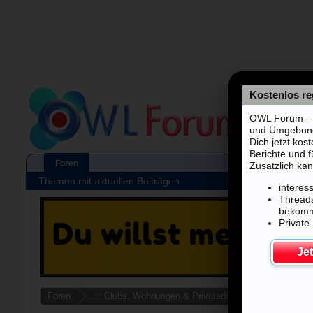
Kostenlos reg
OWL Forum - F
und Umgebung's
Dich jetzt kos
Berichte und 
Foren
Zusätzlich kan
Themen mit aktuellen Beiträgen
interes
Threads
bekom
Private
Jet
Foren
..:: Clubs, Wohnungen & Privatadressen ::..
Deuts