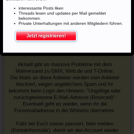
interessante Posts liken
Threads lesen und updates per Mail gemeldet
bekommen.
Private Unterhaltungen mit anderen Mitgliedern führen.
Jetzt registrieren!
Mailprobleme mit u.a. GMX,
Web.de, google und T-Online
Aktuell gibt es massive Probleme mit dem
Mailversand zu GMX, Web.de und T-Online.
Die Mails an diese Anbieter werden vom Anbieter
blockiert, wegen angeblichem Spam und ihr
bekommt beim Login den Hinweis: "Ungültige oder
zurückgewiesene E-Mail-Adresse (Bounced)".
Eventuell geht es wieder, wenn ihr die
Forenmailadresse in die Whitelist übernehmt.
Falls bei Euch sowas passiert, bitte melden
(Kontaktformular), damit wir den Account wieder