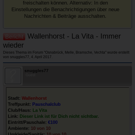
freischalten können. Alternativ: In den
Einstellungen die Benachrichtigungen über neue
Nachrichten & Beiträge ausschalten.
Wallenhorst - La Vita - Immer
Bericht
wieder
Dieses Thema im Forum "
Osnabrück, Melle, Bramsche, Vechta
" wurde erstellt
von
snuggles77
,
4. April 2017
.
snuggles77
Guest
Stadt:
Wallenhorst
Treffpunkt:
Pauschalclub
Club/Haus:
La Vita
Link:
Dieser Link ist für Dich nicht sichtbar.
Eintritt/Pauschale:
€100
Ambiente:
10 von 10
Umkleide/Sanitär:
10 von 10