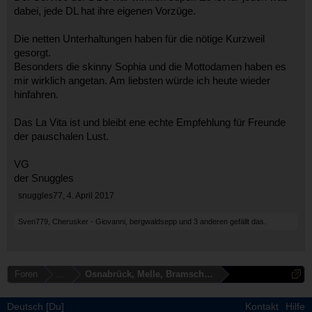
dabei, jede DL hat ihre eigenen Vorzüge.
Die netten Unterhaltungen haben für die nötige Kurzweil
gesorgt.
Besonders die skinny Sophia und die Mottodamen haben es
mir wirklich angetan. Am liebsten würde ich heute wieder
hinfahren.
Das La Vita ist und bleibt ene echte Empfehlung für Freunde
der pauschalen Lust.
VG
der Snuggles
snuggles77
,
4. April 2017
Sven779
,
Cherusker - Giovanni
,
bergwaldsepp
und
3 anderen
gefällt das.
Foren
...
Osnabrück, Melle, Bramsche, Vechta
Deutsch [Du]
Kontakt
Hilfe