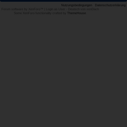
Nutzungsbedingungen
Datenschutzerklärung
Forum software by XenForo™
|
Login as User
-
Deutsch von xenDach
Some XenForo functionality crafted by
ThemeHouse
.