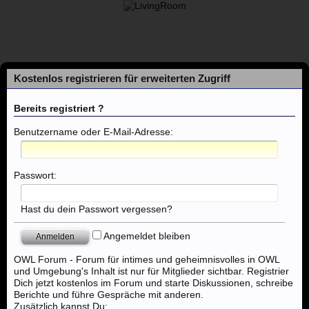
Kostenlos registrieren für erweiterten Zugriff
Bereits registriert ?
Benutzername oder E-Mail-Adresse:
Foren
Passwort:
Themen mit aktuellen Beiträgen
Hast du dein Passwort vergessen?
Foren
...
Osnabrück, Melle, Bramsche, Vechta
Angemeldet bleiben
OWL Forum - Forum für intimes und geheimnisvolles in OWL
und Umgebung's Inhalt ist nur für Mitglieder sichtbar. Registrier
Dich jetzt kostenlos im Forum und starte Diskussionen, schreibe
Berichte und führe Gespräche mit anderen.
Zusätzlich kannst Du: