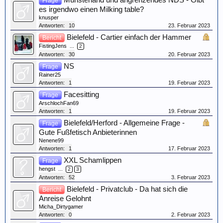
Münsterland und angrenzendes NDS - Gibt
Frage
es irgendwo einen Milking table?
knusper
Antworten:
10
23. Februar 2023
Bielefeld - Cartier einfach der Hammer
Bericht
FistingJens
...
2
Antworten:
30
20. Februar 2023
NS
Frage
Rainer25
Antworten:
1
19. Februar 2023
Facesitting
Frage
ArschlochFan69
Antworten:
1
19. Februar 2023
Bielefeld/Herford - Allgemeine Frage -
Frage
Gute Fußfetisch Anbieterinnen
Nenene99
Antworten:
1
17. Februar 2023
XXL Schamlippen
Frage
hengst
...
2
3
Antworten:
52
3. Februar 2023
Bielefeld - Privatclub - Da hat sich die
Bericht
Anreise Gelohnt
Micha_Dirtygamer
Antworten:
0
2. Februar 2023