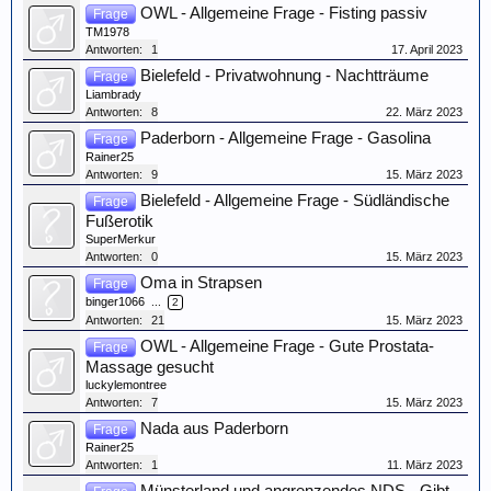
OWL - Allgemeine Frage - Fisting passiv
Frage
TM1978
Antworten:
1
17. April 2023
Bielefeld - Privatwohnung - Nachtträume
Frage
Liambrady
Antworten:
8
22. März 2023
Paderborn - Allgemeine Frage - Gasolina
Frage
Rainer25
Antworten:
9
15. März 2023
Bielefeld - Allgemeine Frage - Südländische
Frage
Fußerotik
SuperMerkur
Antworten:
0
15. März 2023
Oma in Strapsen
Frage
binger1066
...
2
Antworten:
21
15. März 2023
OWL - Allgemeine Frage - Gute Prostata-
Frage
Massage gesucht
luckylemontree
Antworten:
7
15. März 2023
Nada aus Paderborn
Frage
Rainer25
Antworten:
1
11. März 2023