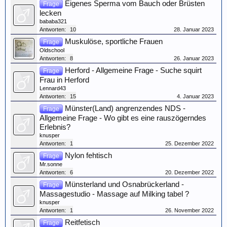
Eigenes Sperma vom Bauch oder Brüsten
Frage
lecken
bababa321
Antworten:
10
28. Januar 2023
Muskulöse, sportliche Frauen
Frage
Oldschool
Antworten:
8
26. Januar 2023
Herford - Allgemeine Frage - Suche squirt
Frage
Frau in Herford
Lennard43
Antworten:
15
4. Januar 2023
Münster(Land) angrenzendes NDS -
Frage
Allgemeine Frage - Wo gibt es eine rauszögerndes
Erlebnis?
knusper
Antworten:
1
25. Dezember 2022
Nylon fehtisch
Frage
Mr.sonne
Antworten:
6
20. Dezember 2022
Münsterland und Osnabrückerland -
Frage
Massagestudio - Massage auf Milking tabel ?
knusper
Antworten:
1
26. November 2022
Reitfetisch
Frage