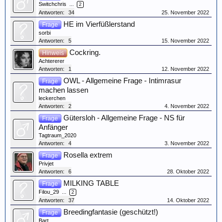
Switchchris
...
2
Antworten:
34
25. November 2022
HE im Vierfüßlerstand
Frage
sorbi
Antworten:
5
15. November 2022
Cockring.
Hinweis
Achtererer
Antworten:
1
12. November 2022
OWL - Allgemeine Frage - Intimrasur
Frage
machen lassen
leckerchen
Antworten:
2
4. November 2022
Gütersloh - Allgemeine Frage - NS für
Frage
Anfänger
Tagtraum_2020
Antworten:
4
3. November 2022
Rosella extrem
Frage
Privjet
Antworten:
6
28. Oktober 2022
MILKING TABLE
Frage
Filou_29
...
2
Antworten:
37
14. Oktober 2022
Breedingfantasie (geschützt!)
Frage
Bart