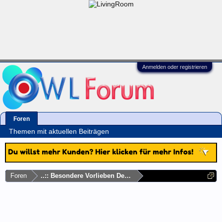
Anmelden oder registrieren
Foren
Themen mit aktuellen Beiträgen
Foren
..:: Besondere Vorlieben Deutschlandweit ::..