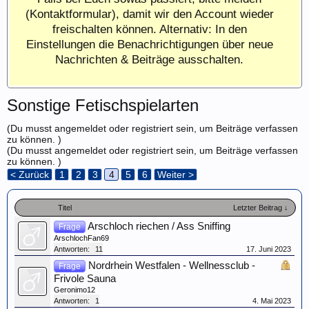
(Kontaktformular), damit wir den Account wieder
freischalten können. Alternativ: In den
Einstellungen die Benachrichtigungen über neue
Nachrichten & Beiträge ausschalten.
Sonstige Fetischspielarten
(Du musst angemeldet oder registriert sein, um Beiträge verfassen
zu können. )
(Du musst angemeldet oder registriert sein, um Beiträge verfassen
zu können. )
< Zurück
1
2
3
4
5
6
Weiter >
Titel
Letzter Beitrag ↓
Arschloch riechen / Ass Sniffing
Frage
ArschlochFan69
Antworten:
11
17. Juni 2023
Nordrhein Westfalen - Wellnessclub -
Frage
Frivole Sauna
Geronimo12
Antworten:
1
4. Mai 2023