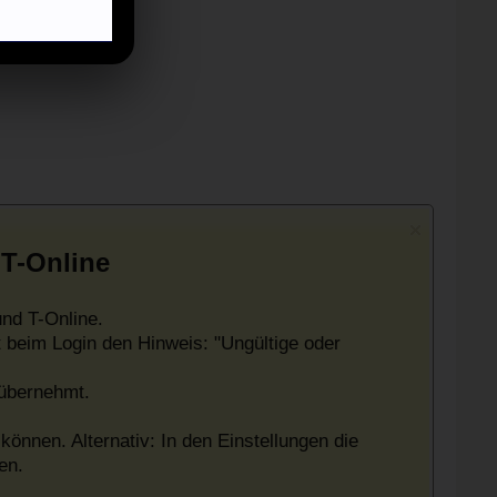
 T-Online
nd T-Online.
 beim Login den Hinweis: "Ungültige oder
 übernehmt.
können. Alternativ: In den Einstellungen die
en.