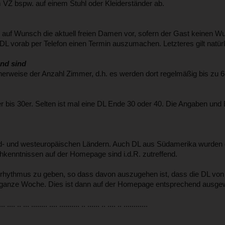
m VZ bspw. auf einem Stuhl oder Kleiderständer ab.
ch auf Wunsch die aktuell freien Damen vor, sofern der Gast keinen 
L vorab per Telefon einen Termin auszumachen. Letzteres gilt natür
end sind
cherweise der Anzahl Zimmer, d.h. es werden dort regelmäßig bis zu 
r bis 30er. Selten ist mal eine DL Ende 30 oder 40. Die Angaben und B
d- und westeuropäischen Ländern. Auch DL aus Südamerika wurden 
kenntnissen auf der Homepage sind i.d.R. zutreffend.
rhythmus zu geben, so dass davon auszugehen ist, dass die DL vo
ie ganze Woche. Dies ist dann auf der Homepage entsprechend ausge
... .. ... ........ .... .......... .. ...... .. .... .. ............