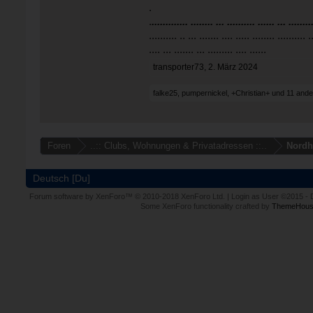
.
.
............. ........ ... .......... ...... ... ........
.......... .. ... ....... .... ..... ........ .......... .
.... ... ....... ... ......... .... ......
transporter73
,
2. März 2024
falke25
,
pumpernickel
,
+Christian+
und
11 ande
Foren
..:: Clubs, Wohnungen & Privatadressen ::..
Nordh
Deutsch [Du]
Forum software by XenForo™
© 2010-2018 XenForo Ltd.
|
Login as User
©2015
-
Some XenForo functionality crafted by
ThemeHous