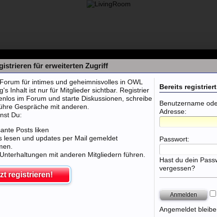
istrieren für erweiterten Zugriff
orum für intimes und geheimnisvolles in OWL
Bereits registriert
 Inhalt ist nur für Mitglieder sichtbar. Registrier
tenlos im Forum und starte Diskussionen, schreibe
Benutzername oder
führe Gespräche mit anderen.
Adresse:
nst Du:
sante Posts liken
 lesen und updates per Mail gemeldet
Passwort:
men.
 Unterhaltungen mit anderen Mitgliedern führen.
Hast du dein Pass
vergessen?
zt registrieren!
orn, Emden, Oldenburg, Cloppenburg
Angemeldet bleibe