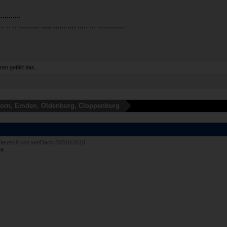
...........
... .. .. .......... ..... ...... .... ..... ... .............
ren
gefällt das.
orn, Emden, Oldenburg, Cloppenburg
Deutsch von xenDach
©2010-2018
e
.