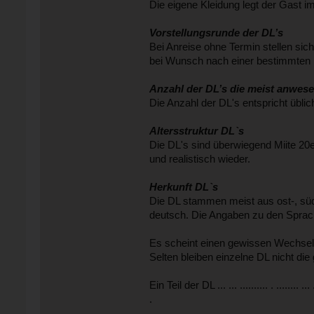
Die eigene Kleidung legt der Gast i
Vorstellungsrunde der DL’s
Bei Anreise ohne Termin stellen si
bei Wunsch nach einer bestimmten D
Anzahl der DL’s die meist anwes
Die Anzahl der DL's entspricht übli
Altersstruktur DL`s
Die DL's sind überwiegend Miite 20e
und realistisch wieder.
Herkunft DL`s
Die DL stammen meist aus ost-, sü
deutsch. Die Angaben zu den Sprach
Es scheint einen gewissen Wechsel
Selten bleiben einzelne DL nicht d
Ein Teil der DL ... ... .......... . ........ ... ... .
.
.
.............