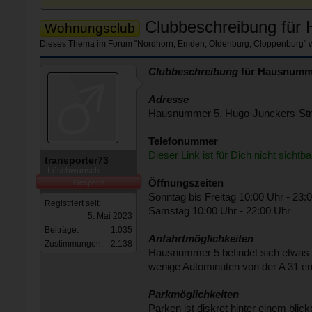
Clubbeschreibung für 
Wohnungsclub
Dieses Thema im Forum "
Nordhorn, Emden, Oldenburg, Cloppenburg
" 
Clubbeschreibung
für Hausnumm
Adresse
Hausnummer 5, Hugo-Junckers-Stra
Telefonummer
Dieser Link ist für Dich nicht sichtba
transporter73
Löschwunsch
Öffnungszeiten
Gesperrt
Sonntag bis Freitag 10:00 Uhr - 23:
Registriert seit:
Samstag 10:00 Uhr - 22:00 Uhr
5. Mai 2023
Beiträge:
1.035
Anfahrtmöglichkeiten
Zustimmungen:
2.138
Hausnummer 5 befindet sich etwas a
wenige Autominuten von der A 31 en
Parkmöglichkeiten
Parken ist diskret hinter einem bli