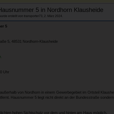
Hausnummer 5 in Nordhorn Klausheide
wurde erstellt von
transporter73
,
2. März 2024
.
er 5
ße 5, 48531 Nordhorn-Klausheide
r.
00 Uhr
ußerhalb von Nordhorn in einem Gewerbegebiet im Ortsteil Klausheid
tfernt. Hausnummer 5 liegt nicht direkt an der Bundesstraße sonder
ckdichten hohen Sichtschutz vor dem und hinten am Haus möglich.