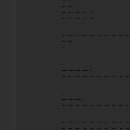
............
..... .. ....... . .. ....
..... .. ....... . ... ....
..... .. ....... . ... ....
.
.... ....... .. ...... ....... ... ... ........ ...... ...
..........
.
.
.........
... ............... ..... ... ................. ... ... ..
.
.
............... .........
.... ... ........ ...... ........ ...... .. ..... ........
.... ...... .... ... ............ ... ........ .... .... .
....... ...... ........ .... .. ........ .... ... ...... .
.
.
..................
.... ...... .... ....... ... ....... ..... .............. 
.
.
......... .......
...... ...... ... .... ....... ....... ... ......... .....
......... ........ ..... ....... ...... ......... .... ...