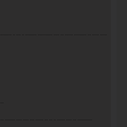
........... .. .... .. .......... ............. ..... ... ....... ........... ... ...... ......
....
.... ......... ..... ..... .... ....... ... ... .. ....... ..... ... .............