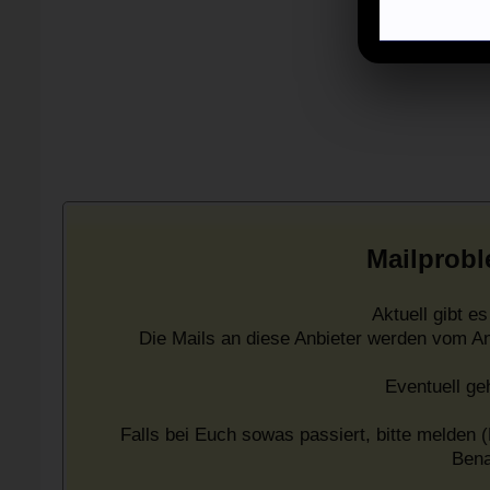
Mailprobl
Aktuell gibt 
Die Mails an diese Anbieter werden vom A
Eventuell ge
Falls bei Euch sowas passiert, bitte melden (
Bena