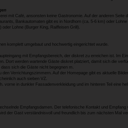
ngen
rei mit Café, ansonsten keine Gastronomie. Auf der anderen Seite de
aurants, Bankautomaten gibt es in Nordhorn (ca. 5-6 km) oder Lohne
oder Lohne (Burger King, Raiffeisen Grill).
innen komplett umgebaut und hochwertig eingerichtet wurde.
Haupteingang mit Empfangsbereich, der diskret zu erreichen ist. Im Ei
. Dort werden wartende Gäste diskret platziert, damit sich die verf
, dass sich die Gäste nicht begegnen m.
den Verrichtungszimmern. Auf der Homepage gibt es aktuelle Bilder
heinlich auch sieben VZ.
.h. vorne in dunkler Fassadenverkleidung und im hinteren Teil eine hel
echselnde Empfangsdamen. Der telefonische Kontakt und Empfang vo
 wird der Gast verständnisvoll und freundlich bis zum nächsten Mal ve