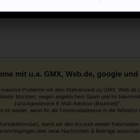
eme mit u.a. GMX, Web.de, google und
es massive Probleme mit dem Mailversand zu GMX, Web.de u
nbieter blockiert, wegen angeblichem Spam und ihr bekommt
zurückgewiesene E-Mail-Adresse (Bounced)".
ht es wieder, wenn ihr die Forenmailadresse in die Whitelist
Kontaktformular), damit wir den Account wieder freischalten 
chrichtigungen über neue Nachrichten & Beiträge ausschalt