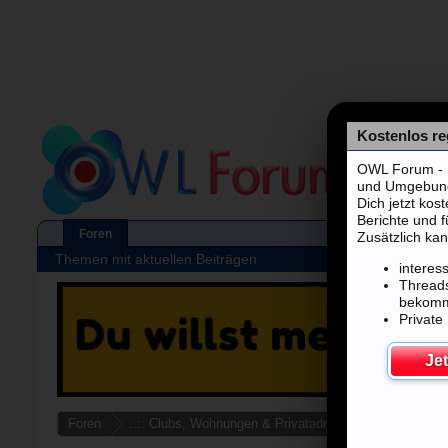
Kostenlos reg
OWL Forum - F
und Umgebung's
Dich jetzt kos
Berichte und 
Foren
Zusätzlich kan
Themen mit aktuellen Beiträgen
interes
Threads
bekom
Private
Jet
Foren
..:: Clubs, Wohnungen & Privatadressen ::..
Nordh