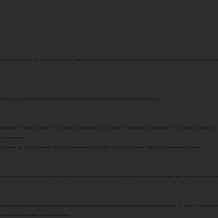
 ............ ... .. ......... .... .. ............ .... ............ .... ........... ...... .. ...... ... .. .
...... ..... ..... .... ............ .... .............. ...... .......... .......
........... ........ ..... .... ....... .......... ... ........ ............. ......... ... ......... .........
. ............
.. ...... .. ... .. ....... ..... .. .......... ..... ... ... ... ... ..... ... ...... .......... ......
.... ........ .... .... ...... ......... ................... ............. ... .. ........ ... ..... ... ..... .
............ ... ... ....... ... ... ...... ........... ... ........ ... ... ... ..... .... .. ..... . ...... ..
 ... ......... ..... ... ...........