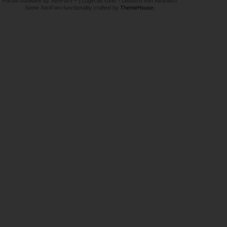
Forum software by XenForo™
|
Login as User
-
Deutsch von xenDach
Some XenForo functionality crafted by
ThemeHouse
.