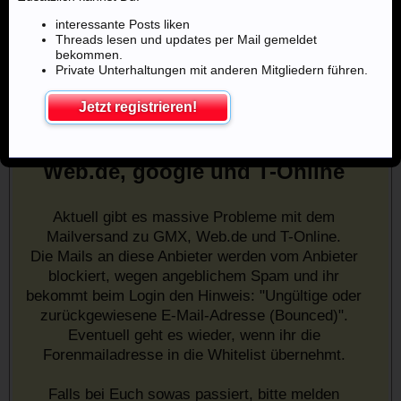
interessante Posts liken
Threads lesen und updates per Mail gemeldet
bekommen.
Private Unterhaltungen mit anderen Mitgliedern führen.
Jetzt registrieren!
Mailprobleme mit u.a. GMX,
Web.de, google und T-Online
Aktuell gibt es massive Probleme mit dem
Mailversand zu GMX, Web.de und T-Online.
Die Mails an diese Anbieter werden vom Anbieter
blockiert, wegen angeblichem Spam und ihr
bekommt beim Login den Hinweis: "Ungültige oder
zurückgewiesene E-Mail-Adresse (Bounced)".
Eventuell geht es wieder, wenn ihr die
Forenmailadresse in die Whitelist übernehmt.
Falls bei Euch sowas passiert, bitte melden