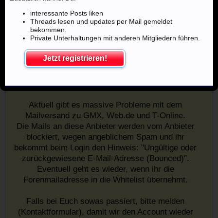
interessante Posts liken
Threads lesen und updates per Mail gemeldet
bekommen.
Private Unterhaltungen mit anderen Mitgliedern führen.
Jetzt registrieren!
Mailprobleme mit u.a. GMX,
Web.de, google und T-Online
Aktuell gibt es massive Probleme mit dem
Mailversand zu GMX, Web.de und T-Online.
Die Mails an diese Anbieter werden vom Anbieter
blockiert, wegen angeblichem Spam und ihr
bekommt beim Login den Hinweis: "Ungültige oder
zurückgewiesene E-Mail-Adresse (Bounced)".
Eventuell geht es wieder, wenn ihr die
Forenmailadresse in die Whitelist übernehmt.
Falls bei Euch sowas passiert, bitte melden
(Kontaktformular), damit wir den Account wieder