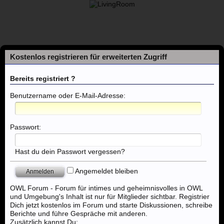
Kostenlos registrieren für erweiterten Zugriff
Bereits registriert ?
Benutzername oder E-Mail-Adresse:
Foren
Passwort:
Themen mit aktuellen Beiträgen
Hast du dein Passwort vergessen?
Foren
...
Osnabrück, Melle, Bramsche, Vechta
Angemeldet bleiben
OWL Forum - Forum für intimes und geheimnisvolles in OWL
und Umgebung's Inhalt ist nur für Mitglieder sichtbar. Registrier
Dich jetzt kostenlos im Forum und starte Diskussionen, schreibe
Berichte und führe Gespräche mit anderen.
Zusätzlich kannst Du: