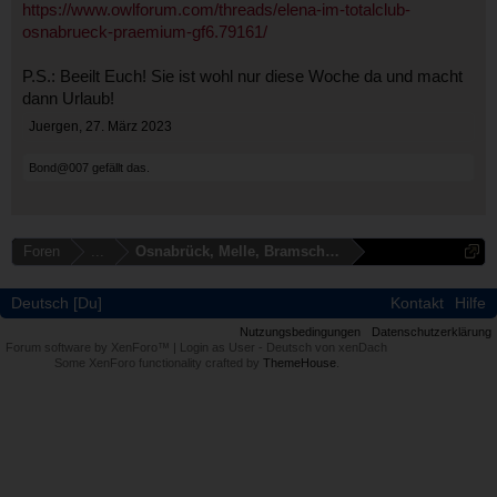
https://www.owlforum.com/threads/elena-im-totalclub-
osnabrueck-praemium-gf6.79161/
P.S.: Beeilt Euch! Sie ist wohl nur diese Woche da und macht
dann Urlaub!
Juergen
,
27. März 2023
Bond@007
gefällt das.
Foren
...
Osnabrück, Melle, Bramsche, Vechta
Deutsch [Du]
Kontakt
Hilfe
Nutzungsbedingungen
Datenschutzerklärung
Forum software by XenForo™
|
Login as User
-
Deutsch von xenDach
Some XenForo functionality crafted by
ThemeHouse
.