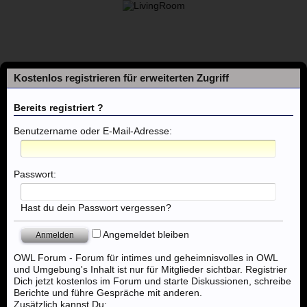
Kostenlos registrieren für erweiterten Zugriff
Bereits registriert ?
Benutzername oder E-Mail-Adresse:
Foren
Passwort:
Themen mit aktuellen Beiträgen
Hast du dein Passwort vergessen?
Angemeldet bleiben
Foren
..:: Massagen ::..
Massage - Bielefeld, Herford, Gütersl
OWL Forum - Forum für intimes und geheimnisvolles in OWL
und Umgebung's Inhalt ist nur für Mitglieder sichtbar. Registrier
Dich jetzt kostenlos im Forum und starte Diskussionen, schreibe
Berichte und führe Gespräche mit anderen.
Zusätzlich kannst Du: