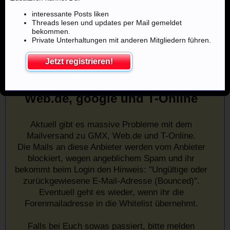
interessante Posts liken
Threads lesen und updates per Mail gemeldet
bekommen.
Private Unterhaltungen mit anderen Mitgliedern führen.
Jetzt registrieren!
Mailprobleme mit u.a. GMX,
Web.de, google und T-Online
Aktuell gibt es massive Probleme mit dem
Mailversand zu GMX, Web.de und T-Online.
Die Mails an diese Anbieter werden vom Anbieter
blockiert, wegen angeblichem Spam und ihr
bekommt beim Login den Hinweis: "Ungültige oder
zurückgewiesene E-Mail-Adresse (Bounced)".
Eventuell geht es wieder, wenn ihr die
Forenmailadresse in die Whitelist übernehmt.
Falls bei Euch sowas passiert, bitte melden