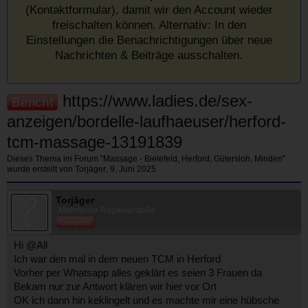
(Kontaktformular), damit wir den Account wieder
freischalten können. Alternativ: In den
Einstellungen die Benachrichtigungen über neue
Nachrichten & Beiträge ausschalten.
https://www.ladies.de/sex-
Bericht
anzeigen/bordelle-laufhaeuser/herford-
tcm-massage-13191839
Dieses Thema im Forum "
Massage - Bielefeld, Herford, Gütersloh, Minden
"
wurde erstellt von
Torjäger
,
9. Juni 2025
.
Torjäger
Mehrfache Regelverstöße
Gesperrt
Hi @All
Ich war den mal in dem neuen TCM in Herford
Vorher per Whatsapp alles geklärt es seien 3 Frauen da
Bekam nur zur Antwort klären wir hier vor Ort
OK ich dann hin keklingelt und es machte mir eine hübsche