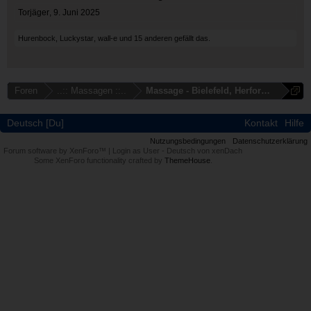
Torjäger
,
9. Juni 2025
Hurenbock
,
Luckystar
,
wall-e
und
15 anderen
gefällt das.
Foren
..:: Massagen ::..
Massage - Bielefeld, Herford, Gütersl
Deutsch [Du]
Kontakt
Hilfe
Nutzungsbedingungen
Datenschutzerklärung
Forum software by XenForo™
|
Login as User
-
Deutsch von xenDach
Some XenForo functionality crafted by
ThemeHouse
.