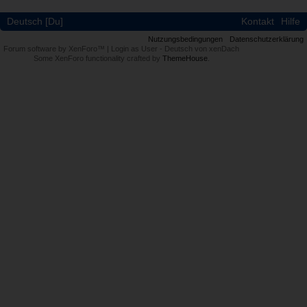
Deutsch [Du]
Kontakt
Hilfe
Nutzungsbedingungen
Datenschutzerklärung
Forum software by XenForo™
|
Login as User
-
Deutsch von xenDach
Some XenForo functionality crafted by
ThemeHouse
.