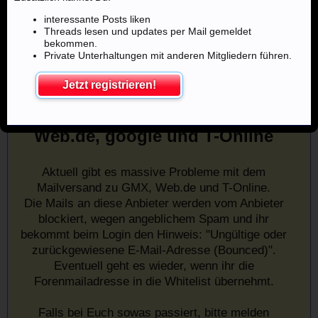
interessante Posts liken
Threads lesen und updates per Mail gemeldet
bekommen.
Private Unterhaltungen mit anderen Mitgliedern führen.
Jetzt registrieren!
Mailprobleme mit u.a. GMX,
Web.de, google und T-Online
Aktuell gibt es massive Probleme mit dem
Mailversand zu GMX, Web.de und T-Online.
Die Mails an diese Anbieter werden vom Anbieter
blockiert, wegen angeblichem Spam und ihr
bekommt beim Login den Hinweis: "Ungültige oder
zurückgewiesene E-Mail-Adresse (Bounced)".
Eventuell geht es wieder, wenn ihr die
Forenmailadresse in die Whitelist übernehmt.
Falls bei Euch sowas passiert, bitte melden