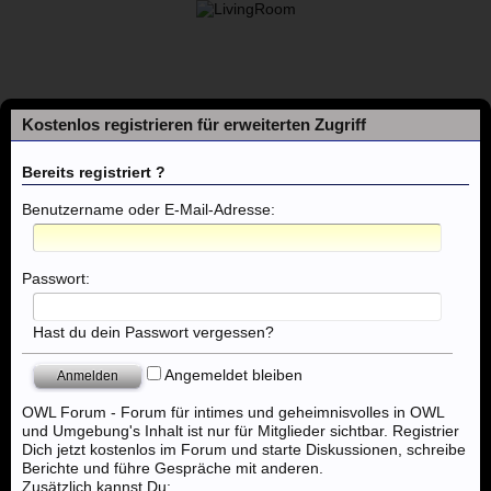
Kostenlos registrieren für erweiterten Zugriff
Bereits registriert ?
Benutzername oder E-Mail-Adresse:
Foren
Passwort:
Themen mit aktuellen Beiträgen
Hast du dein Passwort vergessen?
Angemeldet bleiben
Foren
...
Nordhorn, Emden, Oldenburg, Cloppenburg
OWL Forum - Forum für intimes und geheimnisvolles in OWL
und Umgebung's Inhalt ist nur für Mitglieder sichtbar. Registrier
Dich jetzt kostenlos im Forum und starte Diskussionen, schreibe
Berichte und führe Gespräche mit anderen.
Zusätzlich kannst Du: