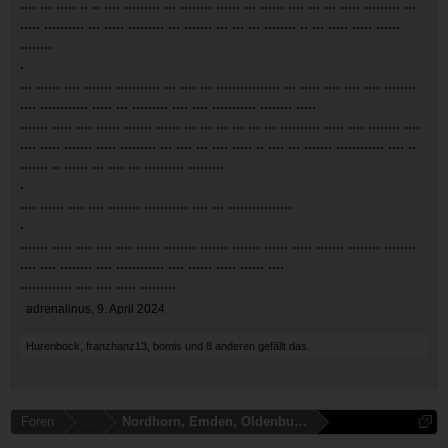
.... ... ..... .. .. .... ......... ... ........ ...... ... ...... .... ... ... ..... ......... ...
..... .......... ... ..... ......... ... ....... ... ... ... ........ .. ... ..... ..... ......
........
.
... ...... .... ....... ........... ... .... ... ................ ... ..... .... .... .... ........
.... ............ ..... ... ......... .... .... ........... ........ .....
....... ..... .... ...... ....... ...... ... ... ... ... ... ... .......... ..... .... ........ ....
.... ..... ....... ..... ......... ... .... ... .... ..... .. .... ... ....... ............ .... ..
....... .. ...... ... .... ... .......... .........
.
.... ...... .... .... ........ ........... .... ... ................
.
....... ..... .... .... .... ...... ........ ....... ....... ...... ..... ....... ........ ........
.... .... ........ .... ............ .... ...... ..... ...... ....
............. .... .... ..... .........
adrenalinus
,
9. April 2024
Hurenbock
,
franzhanz13
,
bomis
und
8 anderen
gefällt das.
Foren
...
Nordhorn, Emden, Oldenburg, Cloppenburg