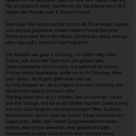
obwohl sie mir bedeutete, dass sie eine sehr offene Frau sei.
Als ich geduscht hatte, brachte mir die Hausdame noch 55 E
wegen des Rabatts zum 5. Besuch zurück.
Dann kam Mia herein und bat mich in die Rücknelage, machte
sich frei und gummierte meinen kleinen Freund fast ohne
Worte und nahm ihn in den Mund. Ich fand das etwas strange,
aber: was soll's, Name ist halt Programm.
Der Blowjob war ganz in Ordnung, vor Allem völlig ohne
Zähne, was ich in der Form noch nie gehabt habe.
Dann schlängelte sie sich hoch, und während sie meinen
Prinzen weiter bearbeitete, durfte ich an Ihr Döschen. Klein
und - leider - nicht ganz glatt rasiert war sie.
Ich fing langsam an, sie zu fingern, erst sehr vorsichtig und
dann immer stärker und auch tiefer.
Mia fing dabei leise an zu stöhnen, fast zu summen, so tief
war ihre Tonlage, und sie wurde fühlbar feuchter. Dabei konnte
ich mich auch langsam von ihren winzigen Titties zu ihrem
Mund küssen, wo ich zwar mit meiner Zunge zwischen ihre
Lippen kam, leider aber keinen Zungenkontakt herstellen
konnte, was ich mir einerseits zwar gewünscht hatte,
andererseits so aber auch nicht in ihrer Sedcard stand.