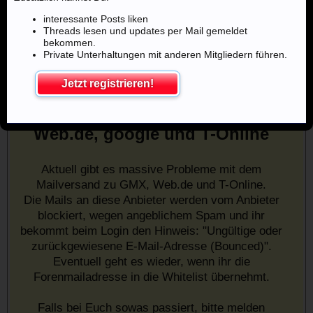
interessante Posts liken
Threads lesen und updates per Mail gemeldet
bekommen.
Private Unterhaltungen mit anderen Mitgliedern führen.
Jetzt registrieren!
Mailprobleme mit u.a. GMX,
Web.de, google und T-Online
Aktuell gibt es massive Probleme mit dem
Mailversand zu GMX, Web.de und T-Online.
Die Mails an diese Anbieter werden vom Anbieter
blockiert, wegen angeblichem Spam und ihr
bekommt beim Login den Hinweis: "Ungültige oder
zurückgewiesene E-Mail-Adresse (Bounced)".
Eventuell geht es wieder, wenn ihr die
Forenmailadresse in die Whitelist übernehmt.
Falls bei Euch sowas passiert, bitte melden