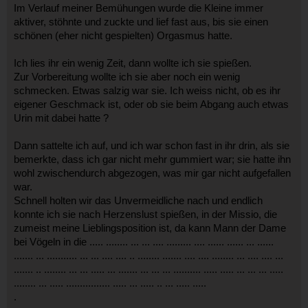
Im Verlauf meiner Bemühungen wurde die Kleine immer
aktiver, stöhnte und zuckte und lief fast aus, bis sie einen
schönen (eher nicht gespielten) Orgasmus hatte.
Ich lies ihr ein wenig Zeit, dann wollte ich sie spießen.
Zur Vorbereitung wollte ich sie aber noch ein wenig
schmecken. Etwas salzig war sie. Ich weiss nicht, ob es ihr
eigener Geschmack ist, oder ob sie beim Abgang auch etwas
Urin mit dabei hatte ?
Dann sattelte ich auf, und ich war schon fast in ihr drin, als sie
bemerkte, dass ich gar nicht mehr gummiert war; sie hatte ihn
wohl zwischendurch abgezogen, was mir gar nicht aufgefallen
war.
Schnell holten wir das Unvermeidliche nach und endlich
konnte ich sie nach Herzenslust spießen, in der Missio, die
zumeist meine Lieblingsposition ist, da kann Mann der Dame
bei Vögeln in die ..... ........ ... ... .... ......... .... ...... ...... ... ......
....... ... ........... ... ... .... .... .. ........ ....... .... .... ........ ... .... .... ...
....... .. ........ ... ... ..... ... ....... ... ... ... .......... ..... ..... ... ... ... .....
........ ... ..... ................ ..... ... ..... .. ... ..... .....
.