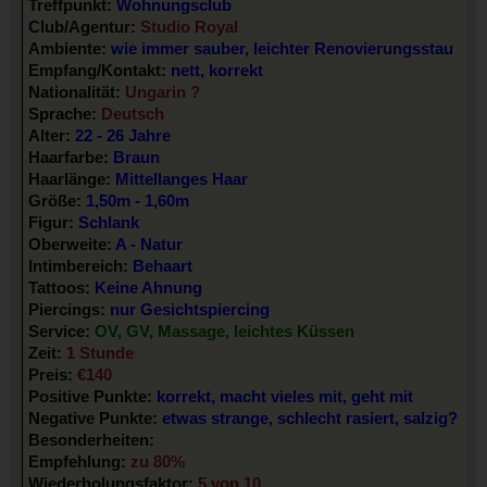
Treffpunkt:
Wohnungsclub
Club/Agentur:
Studio Royal
Ambiente:
wie immer sauber, leichter Renovierungsstau
Empfang/Kontakt:
nett, korrekt
Nationalität:
Ungarin ?
Sprache:
Deutsch
Alter:
22 - 26 Jahre
Haarfarbe:
Braun
Haarlänge:
Mittellanges Haar
Größe:
1,50m - 1,60m
Figur:
Schlank
Oberweite:
A - Natur
Intimbereich:
Behaart
Tattoos:
Keine Ahnung
Piercings:
nur Gesichtspiercing
Service:
OV, GV, Massage, leichtes Küssen
Zeit:
1 Stunde
Preis:
€140
Positive Punkte:
korrekt, macht vieles mit, geht mit
Negative Punkte:
etwas strange, schlecht rasiert, salzig?
Besonderheiten:
Empfehlung:
zu 80%
Wiederholungsfaktor:
5 von 10