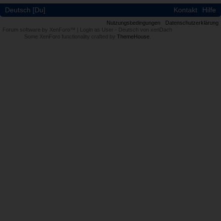
Deutsch [Du]
Kontakt
Hilfe
Nutzungsbedingungen
Datenschutzerklärung
Forum software by XenForo™
|
Login as User
-
Deutsch von xenDach
Some XenForo functionality crafted by
ThemeHouse
.