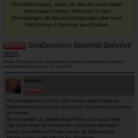
(Kontaktformular), damit wir den Account wieder
freischalten können. Alternativ: In den
Einstellungen die Benachrichtigungen über neue
Nachrichten & Beiträge ausschalten.
Straßenstrich Bielefeld-Bahnhof
Bericht
2025
Dieses Thema im Forum "
Strassenstrich, Outdoor, Wohnmobil, Autodate
"
wurde erstellt von
terraowl
,
12. Juni 2025
.
terraowl
gesperrt
Gesperrt
Am Dienstag hatte ich kurz Zeit und bin gegen Mittag am
Bahnhof vorbei und schon nach kurzer Zeit stand Leyla bei mir
am Fenster.
Sie ist ungefähr 20, blonde lange Haare und war gut drauf.
Hab sie für einen BJ mit fummeln und fingern einsteigen
lassen. Sie wollte erst 25 aber da sie die Sahne auf die
Tittchen haben wollte hab ich nur 20 geboten.