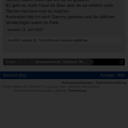
BJ geht so, mehr Hand als Blow aber da sie wirklich süße
Tittchen hat kann man es machen.
Ansonsten hab ich noch Sammy gesehen und die üblichen
Verdächtigen waren im Park.
terraowl
,
12. Juni 2025
Jan2024
,
Liebend_Er
,
Tim21018
und
9 anderen
gefällt das.
Foren
...
Strassenstrich, Outdoor, Wohnmobil, Autodate
Deutsch [Du]
Kontakt
Hilfe
Nutzungsbedingungen
Datenschutzerklärung
Forum software by XenForo™
|
Login as User
-
Deutsch von xenDach
Some XenForo functionality crafted by
ThemeHouse
.