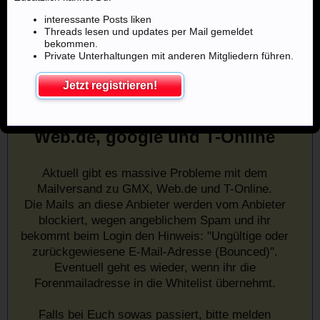
interessante Posts liken
Threads lesen und updates per Mail gemeldet
bekommen.
Private Unterhaltungen mit anderen Mitgliedern führen.
Jetzt registrieren!
Mailprobleme mit u.a. GMX,
Web.de, google und T-Online
Aktuell gibt es massive Probleme mit dem
Mailversand zu GMX, Web.de und T-Online.
Die Mails an diese Anbieter werden vom Anbieter
blockiert, wegen angeblichem Spam und ihr
bekommt beim Login den Hinweis: "Ungültige oder
zurückgewiesene E-Mail-Adresse (Bounced)".
Eventuell geht es wieder, wenn ihr die
Forenmailadresse in die Whitelist übernehmt.
Falls bei Euch sowas passiert, bitte melden