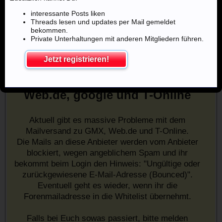
interessante Posts liken
Threads lesen und updates per Mail gemeldet
bekommen.
Private Unterhaltungen mit anderen Mitgliedern führen.
Jetzt registrieren!
Mailprobleme mit u.a. GMX,
Web.de, google und T-Online
Aktuell gibt es massive Probleme mit dem
Mailversand zu GMX, Web.de und T-Online.
Die Mails an diese Anbieter werden vom Anbieter
blockiert, wegen angeblichem Spam und ihr
bekommt beim Login den Hinweis: "Ungültige oder
zurückgewiesene E-Mail-Adresse (Bounced)".
Eventuell geht es wieder, wenn ihr die
Forenmailadresse in die Whitelist übernehmt.
Falls bei Euch sowas passiert, bitte melden