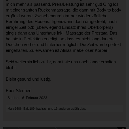
mich mehr als passend. Preis/Leistung ist sehr gut! Ging los
mit einer sanften Rückenmassage, die dann mit Body to body
ergänzt wurde. Zwischendurch immer wieder zärtliche
Berührung des Hodens. Irgendwann dann umgedreht, nach
einiger Zeit b2b (überwiegend Einsatz ihres Oberkörpers)
ging’s dann ans Unterhaus inkl. Massage der Prostata. Das
hat sie in Perfektion erledigt, so dass es nicht lang dauerte…
Duschen vorher und hinterher möglich. Die Zeit wurde perfekt
eingehalten. Zu erwähnen ist Alinas makelloser Körper!
Seid weiterhin lieb zu ihr, damit sie uns noch lange erhalten
bleibt.
Bleibt gesund und lustig,
Euer Stecherl
Stecherl
,
6. Februar 2023
Marc1606
,
Balu109
,
hasirasi
und
13 anderen
gefällt das.