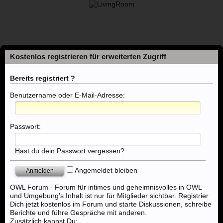
Kostenlos registrieren für erweiterten Zugriff
Bereits registriert ?
Benutzername oder E-Mail-Adresse:
Foren
Passwort:
Themen mit aktuellen Beiträgen
Hast du dein Passwort vergessen?
Angemeldet bleiben
Foren
..:: Massagen ::..
Massage - Bielefeld, Herford, Gütersl
OWL Forum - Forum für intimes und geheimnisvolles in OWL
und Umgebung's Inhalt ist nur für Mitglieder sichtbar. Registrier
Dich jetzt kostenlos im Forum und starte Diskussionen, schreibe
Berichte und führe Gespräche mit anderen.
Zusätzlich kannst Du: