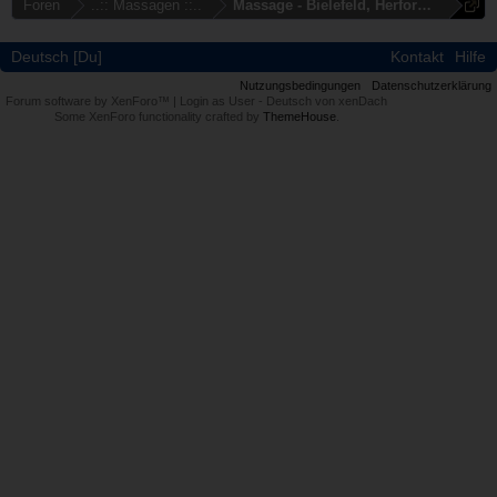
Foren
..:: Massagen ::..
Massage - Bielefeld, Herford, Gütersl
Deutsch [Du]
Kontakt
Hilfe
Nutzungsbedingungen
Datenschutzerklärung
Forum software by XenForo™
|
Login as User
-
Deutsch von xenDach
Some XenForo functionality crafted by
ThemeHouse
.