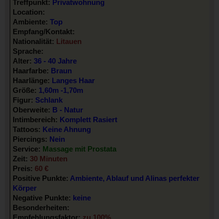
Treffpunkt:
Privatwohnung
Location:
Ambiente:
Top
Empfang/Kontakt:
Nationalität:
Litauen
Sprache:
Alter:
36 - 40 Jahre
Haarfarbe:
Braun
Haarlänge:
Langes Haar
Größe:
1,60m -1,70m
Figur:
Schlank
Oberweite:
B - Natur
Intimbereich:
Komplett Rasiert
Tattoos:
Keine Ahnung
Piercings:
Nein
Service:
Massage mit Prostata
Zeit:
30 Minuten
Preis:
60 €
Positive Punkte:
Ambiente, Ablauf und Alinas perfekter
Körper
Negative Punkte:
keine
Besonderheiten:
Empfehlungsfaktor:
zu 100%